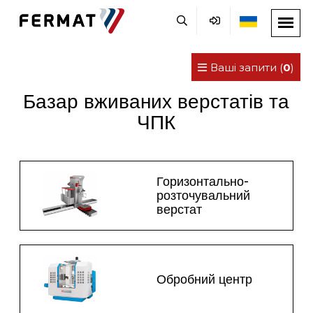
Ваші запити (
0
)
Базар вживаних верстатів та
ЧПК
Горизонтально-
розточувальний
верстат
Обробний центр