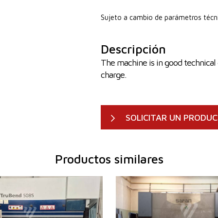
Sujeto a cambio de parámetros técn
Descripción
The machine is in good technical 
charge.
SOLICITAR UN PRODU
Productos similares
ación:
2009
Año de fabricación:
2002
ntrol
Sí
Sistema de control
Sí
sión
85 t
Fuerza de presión
120 t
legado
2720 mm
Longitud de plegado
3100 