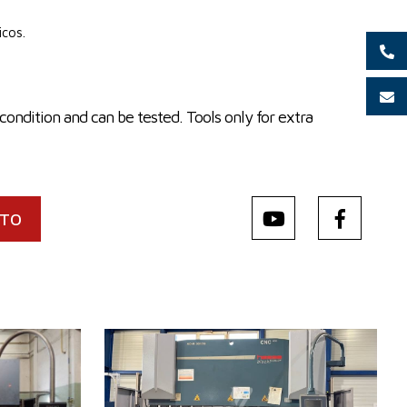
icos.
condition and can be tested. Tools only for extra
CTO
Año de fabricación:
2013
Sistema de control
Sí
Sistema de control Cybelec
mm
Fuerza de presión
175 t