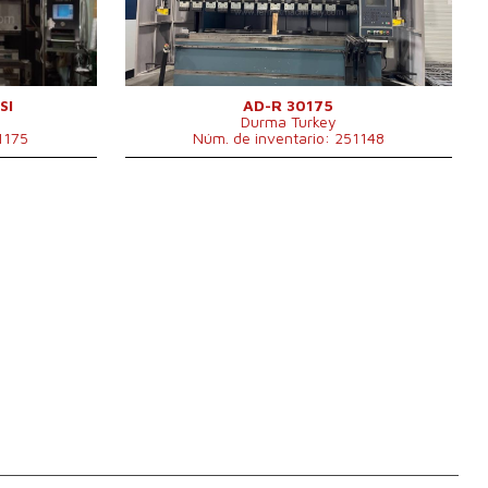
Longitud de plegado
3050 mm
Número de ejes accionados
4
Compensación del
Sí
movimiento bajo
ický
Tipo de accionamiento de la
Hydraulický
m
prensa
SI
AD-R 30175
Durma Turkey
Carrera del martinete
265 mm
1175
Núm. de inventario: 251148
Dimensiones largo x ancho x
4250x2550x2750
g
alto
mm
 1650 x 2775
Peso de la máquina
11500 kg
m