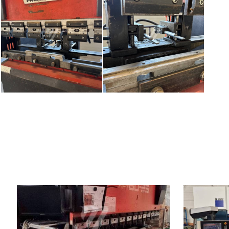
Año de fabricación:
2001
Año de fabric
Sistema de control
Sí
Sistema de co
Fuerza de presión
80 t
Fuerza de pre
Longitud de plegado
2620 mm
Longitud de p