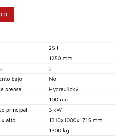
CTO
25 t
1250 mm
s
2
ento bajo
No
la prensa
Hydraulický
100 mm
co principal
3 kW
 x alto
1310x1000x1715 mm
1300 kg