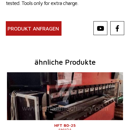
tested. Tools only for extra charge.
PRODUKT ANFRAGEN
ähnliche Produkte
Baujahr:
2001
Kontrollsystem
ja
Druckleistung
80 t
Abkantlänge
2620 mm
Anzahl der Achsen
4
Lower Ausgleichsbewegung
Stößelhub
200 mm
Maschinengewicht
5750 kg
HFT 80-25
AMADA