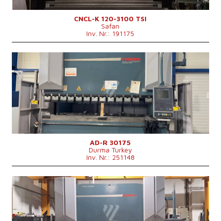
Hauptmotorleistung
7,5 kW
Maschinengewicht
8700 kg
CNCL-K 120-3100 TSI
Safan
Maschinenabmessungen L x B x H
4200 x 1650 x 2775 mm mm
Inv. Nr.: 191175
Baujahr:
2013
Kontrollsystem
ja
Steuerung Cybelec
Druckleistung
175 t
Abkantlänge
3050 mm
Anzahl der Achsen
4
Lower Ausgleichsbewegung
ja
Art der Pressenantrieb
Hydraulický
Stößelhub
265 mm
Maschinenabmessungen L x B x H
4250x2550x2750 mm
AD-R 30175
Durma Turkey
Maschinengewicht
11500 kg
Inv. Nr.: 251148
Baujahr:
2012
Kontrollsystem
ja
Steuerung Durma
Druckleistung
220 t
Abkantlänge
3050 mm