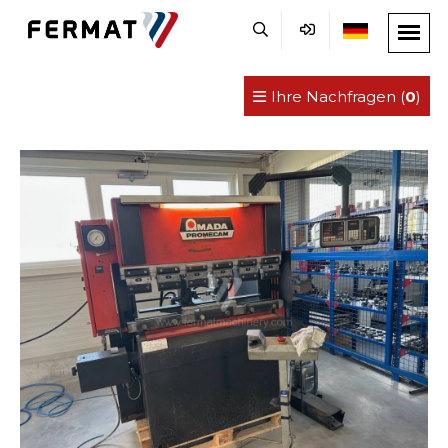
Ihre Nachfragen (
0
)