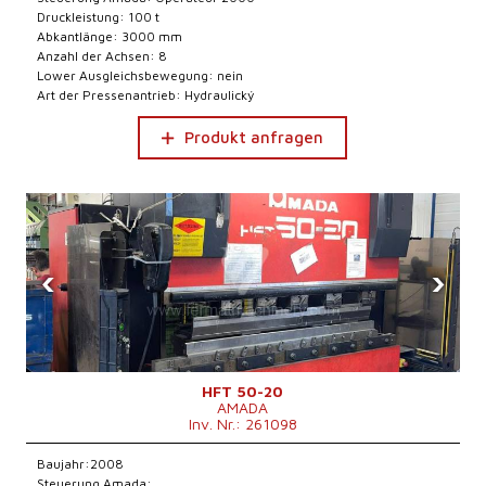
Druckleistung: 100 t
Abkantlänge: 3000 mm
Anzahl der Achsen: 8
Lower Ausgleichsbewegung: nein
Art der Pressenantrieb: Hydraulický
Produkt anfragen
‹
›
HFT 50-20
AMADA
Inv. Nr.: 261098
Baujahr:2008
Steuerung Amada: