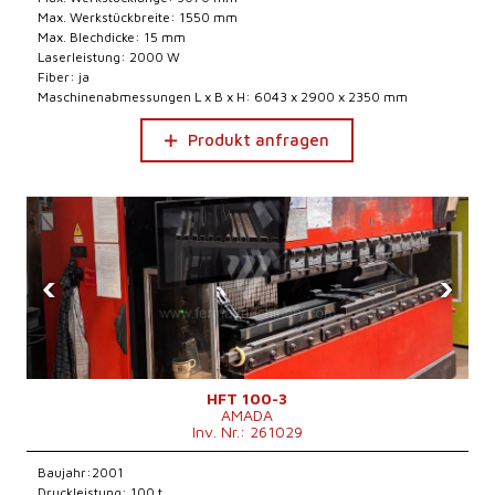
Max. Werkstückbreite: 1550 mm
Max. Blechdicke: 15 mm
Laserleistung: 2000 W
Fiber: ja
Maschinenabmessungen L x B x H: 6043 x 2900 x 2350 mm
Produkt anfragen
‹
›
HFT 100-3
AMADA
Inv. Nr.: 261029
Baujahr:2001
Druckleistung: 100 t