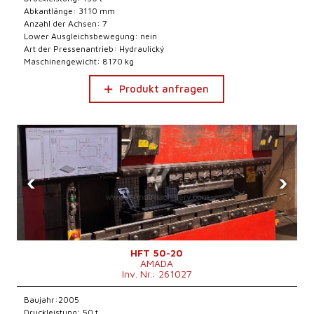
Abkantlänge: 3110 mm
Anzahl der Achsen: 7
Lower Ausgleichsbewegung: nein
Art der Pressenantrieb: Hydraulický
Maschinengewicht: 8170 kg
Produkt anfragen
‹
›
HFT 50-20
AMADA
Inv. Nr.: 261027
Baujahr:2005
Druckleistung: 50 t