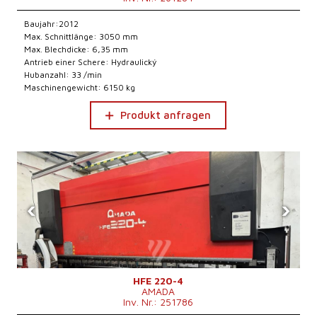
Baujahr:2012
Max. Schnittlänge: 3050 mm
Max. Blechdicke: 6,35 mm
Antrieb einer Schere: Hydraulický
Hubanzahl: 33 /min
Maschinengewicht: 6150 kg
Produkt anfragen
‹
›
HFE 220-4
AMADA
Inv. Nr.: 251786