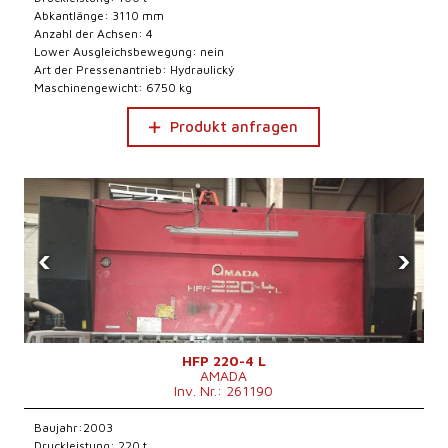
Abkantlänge: 3110 mm
Anzahl der Achsen: 4
Lower Ausgleichsbewegung: nein
Art der Pressenantrieb: Hydraulický
Maschinengewicht: 6750 kg
Produkt anfragen
‹
›
HFP 220-4 L
AMADA
Inv. Nr.: 261190
Baujahr:2003
Druckleistung: 220 t