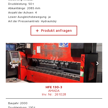
Druckleistung: 50 t
Abkantlänge: 2085 mm
Anzahl der Achsen: 4
Lower Ausgleichsbewegung: ja
Art der Pressenantrieb: Hydraulický
Produkt anfragen
‹
›
HFE 130-3
AMADA
Inv. Nr.: 261028
Baujahr:2000
Druckleistung: 130 t