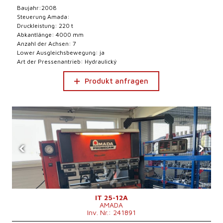
Baujahr:2008
Steuerung Amada:
Druckleistung: 220 t
Abkantlänge: 4000 mm
Anzahl der Achsen: 7
Lower Ausgleichsbewegung: ja
Art der Pressenantrieb: Hydraulický
Produkt anfragen
‹
›
IT 25-12A
AMADA
Inv. Nr.: 241891