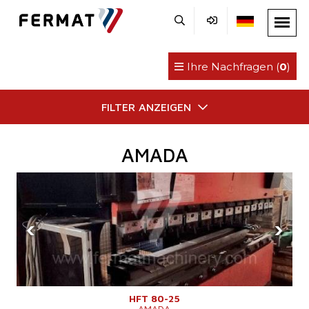
Ihre Nachfragen (
0
)
FILTER ANZEIGEN
AMADA
‹
›
HFT 80-25
AMADA