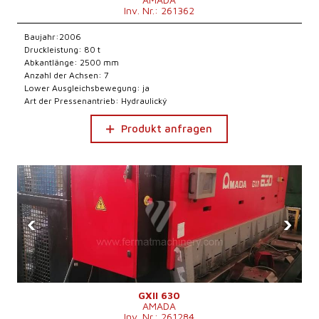
Inv. Nr.: 261362
Baujahr:2006
Druckleistung: 80 t
Abkantlänge: 2500 mm
Anzahl der Achsen: 7
Lower Ausgleichsbewegung: ja
Art der Pressenantrieb: Hydraulický
Produkt anfragen
‹
›
GXII 630
AMADA
Inv. Nr.: 261284