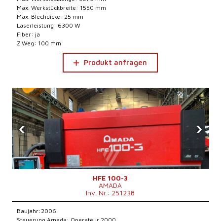
Max. Werkstückbreite: 1550 mm
Max. Blechdicke: 25 mm
Laserleistung: 6300 W
Fiber: ja
Z Weg: 100 mm
Produkt anfragen
‹
›
HFE 100-3
AMADA
Inv. Nr.: 251238
Baujahr:2006
Steuerung Amada: Operateur 2000