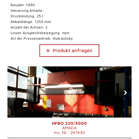
Baujahr:1990
Steuerung Amada:
Druckleistung: 25 t
Abkantlänge: 1250 mm
Anzahl der Achsen: 2
Lower Ausgleichsbewegung: nein
Art der Pressenantrieb: Hydraulický
Produkt anfragen
‹
›
HFBO 220/3000
AMADA
Inv. Nr.: 241430