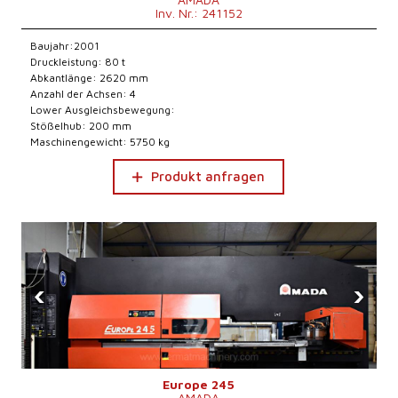
Inv. Nr.: 241152
Baujahr:2001
Druckleistung: 80 t
Abkantlänge: 2620 mm
Anzahl der Achsen: 4
Lower Ausgleichsbewegung:
Stößelhub: 200 mm
Maschinengewicht: 5750 kg
Produkt anfragen
‹
›
Europe 245
AMADA