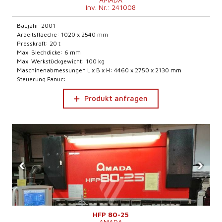
Inv. Nr.: 241008
Baujahr:2001
Arbeitsflaeche: 1020 x 2540 mm
Presskraft: 20 t
Max. Blechdicke: 6 mm
Max. Werkstückgewicht: 100 kg
Maschinenabmessungen L x B x H: 4460 x 2750 x 2130 mm
Steuerung Fanuc:
Produkt anfragen
‹
›
HFP 80-25
AMADA