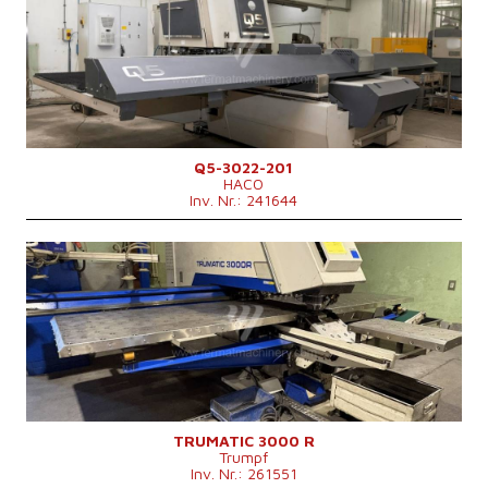
Arbeitsflaeche
1500x3000 mm
Presskraft
22 t
Werkzeugmagazin
ja
Positionenanzahl im Werkzeugwechsler
20
Max. Blechdicke
6 mm
Kontrollsystem
nein
Q5-3022-201
HACO
Inv. Nr.: 241644
Baujahr:
2005
Arbeitsflaeche
3070x1660 mm
Presskraft
18 t
X Weg
3070 mm
Y Weg
1660 mm
Max. Blechdicke
6,4 mm
Werkzeugmagazin
ja
Positionenanzahl im Werkzeugwechsler
20
Kontrollsystem
ja
Maschinengewicht
14850 kg
TRUMATIC 3000 R
Trumpf
Maschinenabmessungen L x B x H
7600x6700x2230 mm
Inv. Nr.: 261551