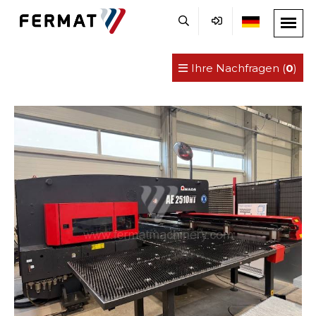
Ihre Nachfragen (
0
)