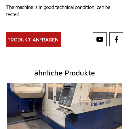
The machine is in good technical condition, can be
tested.
PRODUKT ANFRAGEN
ähnliche Produkte
Baujahr:
2007
Max. Werkstücklänge
3000 mm
Max. Werkstückbreite
1500 mm
Max. Blechdicke
20 mm
Laserleistung
3200 W
Fiber
nein
Max. Werkstückgewicht
900 kg
Maschinenabmessungen L x B x H
8800 x 6010 x 2400 mm