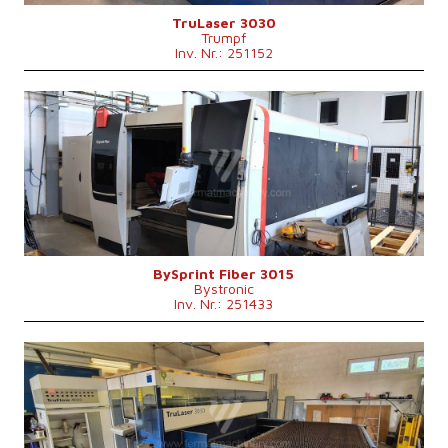
Maschinengewicht
12000 kg
Kontrollsystem
nein
TruLaser 3030
Trumpf
Inv. Nr.: 251152
Baujahr:
2019
Max. Werkstücklänge
3000 mm
Max. Werkstückbreite
1500 mm
Max. Blechdicke
15 mm
Laserleistung
4000 W
Fiber
ja
Max. Werkstückgewicht
890 kg
Maschinengewicht
13000 kg
Kontrollsystem
nein
BySprint Fiber 3015
Bystronic
Inv. Nr.: 251433
Baujahr:
2010
Max. Werkstücklänge
3000 mm
Max. Werkstückbreite
1500 mm
Max. Blechdicke
20 mm
Laserleistung
4000 W