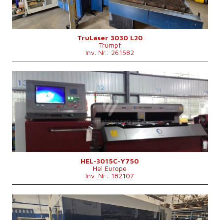
Fiber
nein
Max. Werkstückgewicht
900 kg
Maschinenabmessungen L x B x H
8800 x 6010 x 2400 mm
Kontrollsystem
nein
TruLaser 3030 L20
Trumpf
Inv. Nr.: 261582
Baujahr:
2015
Max. Werkstücklänge
3000 mm
Max. Werkstückbreite
1500 mm
Max. Blechdicke
12 mm
Laserleistung
750 W
Fiber
ja
Kontrollsystem
nein
HEL-3015C-Y750
Hel Europe
Inv. Nr.: 182107
Baujahr:
2019
Max. Werkstücklänge
3000 mm