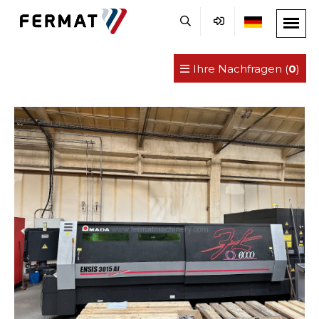
Ihre Nachfragen (
0
)