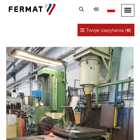
Twoje zapytania (
0
)