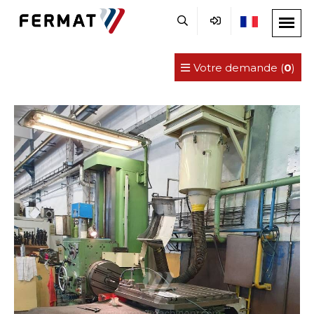
Votre demande (
0
)