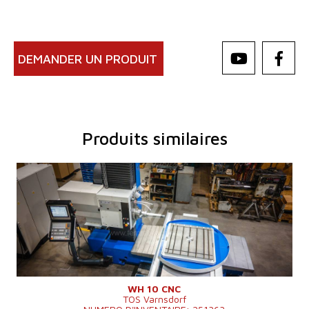
DEMANDER UN PRODUIT
Produits similaires
Année de
0
production:
Système de
OUI - OUI - OUI - OUI
contrôle
Système de
contrôle
TNC 620 - TNC 620 - TNC 620 - TNC 620
Heidenhain
Diametre de
travaille de
100 - 100 - 100 - 100 mm
broche
WH 10 CNC
TOS Varnsdorf
Course X
1250 - 1250 - 1250 - 1250 mm