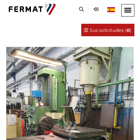
Sus solicitudes (
0
)