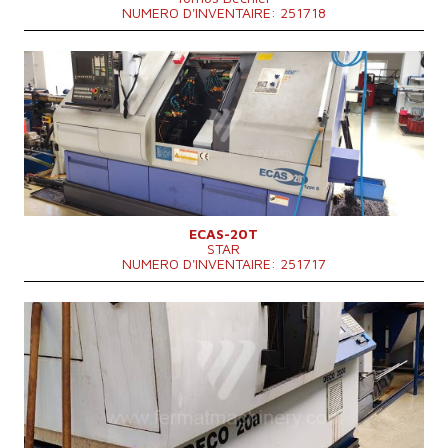
NUMERO D'INVENTAIRE: 251718
Année de production:
2008
Longueur de la piece maxi
mm
Diametre circulant au dessus de lit
mm
Poids totale de la machine
4850 kg
Système de contrôle
OUI
Système de contrôle Siemens
Dimensions hors tout
2588x1150x1765 mm
Vitesse de broche
0 - 10000 /min.
ECAS-20T
STAR
NUMERO D'INVENTAIRE: 251717
Année de production:
2006
Longueur de la piece maxi
200 mm
Diametre circulant au dessus de lit
mm
Système de contrôle
OUI
Système de contrôle Fanuc
Dimensions hors tout
2270x1650x2200(2500) mm
Poids totale de la machine
3500 kg