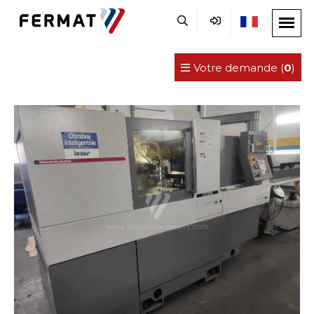
Votre demande (
0
)