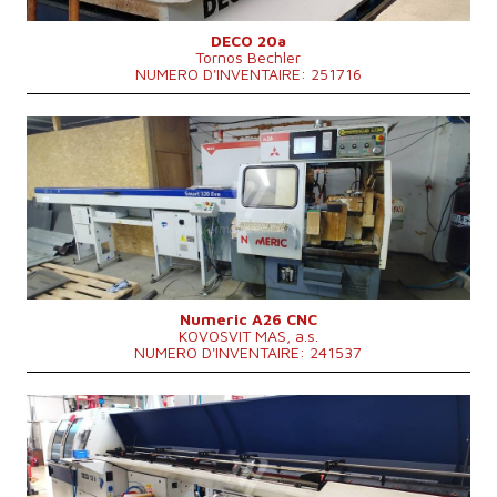
DECO 20a
Tornos Bechler
NUMERO D'INVENTAIRE: 251716
Année de production:
0
Longueur de la piece maxi
3000 mm
Diametre circulant au dessus de lit
22 mm
Système de contrôle
OUI
Système de contrôle Mitsubishi
Poids totale de la machine
1850 kg
Dimensions hors tout
2370x1105x1890 mm
Vitesse de broche
50 - 7000 /min.
Numeric A26 CNC
KOVOSVIT MAS, a.s.
NUMERO D'INVENTAIRE: 241537
Année de production:
2004
Longueur de la piece maxi
160 mm
Diametre circulant au dessus de lit
mm
Poids totale de la machine
3000 kg
Dimensions hors tout
1100× 7270 × 1950 mm