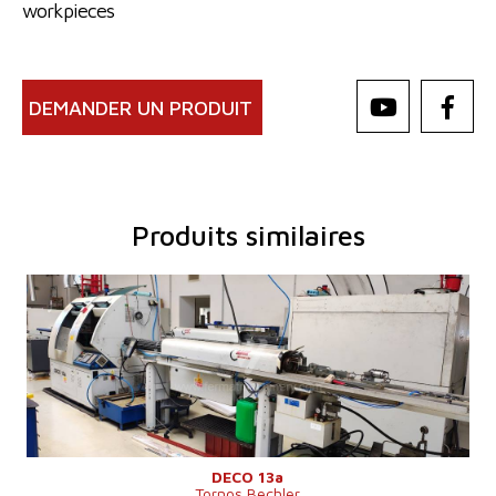
workpieces
DEMANDER UN PRODUIT
Produits similaires
Année de production:
2008
Longueur de la piece maxi
184 mm
Diametre circulant au dessus de lit
mm
Système de contrôle
NON
DECO 13a
Tornos Bechler