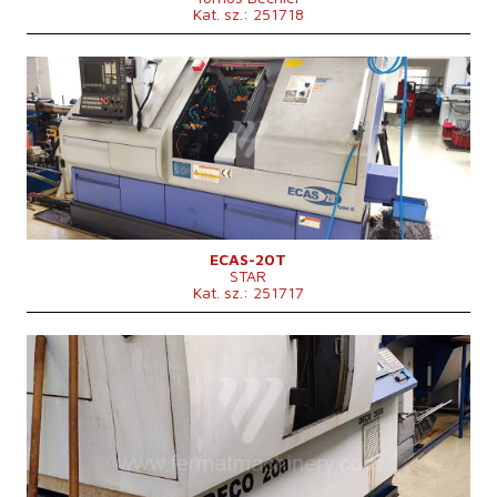
Kat. sz.: 251718
Gyártás éve:
2008
A munkadarab maximális hoszúsága
mm
Az ágy fölötti anyag átmérője
mm
A gép súlya
4850 kg
Vezérlőrendszer
igen
Siemens vezérlőrendszer
Méretek hossz.×szél.×mag.
2588x1150x1765 mm
Orsó fordulatszáma
0 - 10000 /min.
ECAS-20T
STAR
Kat. sz.: 251717
Gyártás éve:
2006
A munkadarab maximális hoszúsága
200 mm
Az ágy fölötti anyag átmérője
mm
Vezérlőrendszer
igen
Fanuc vezérlőrendszer
Méretek hossz.×szél.×mag.
2270x1650x2200(2500) mm
A gép súlya
3500 kg