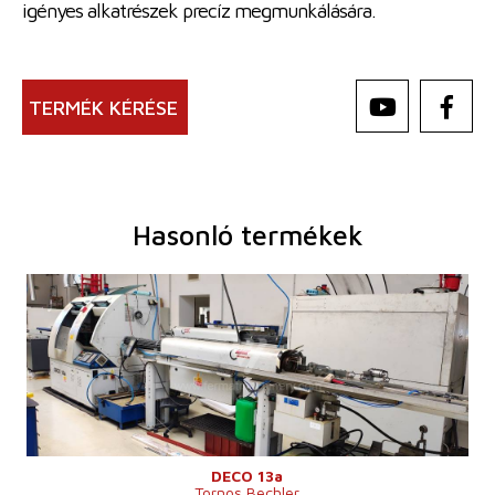
igényes alkatrészek precíz megmunkálására.
TERMÉK KÉRÉSE
Hasonló termékek
Gyártás éve:
2008
A munkadarab maximális hoszúsága
184 mm
Az ágy fölötti anyag átmérője
mm
Vezérlőrendszer
nem
DECO 13a
Tornos Bechler