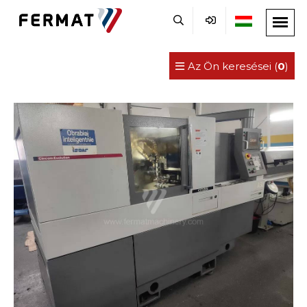
Az Ön keresései (
0
)