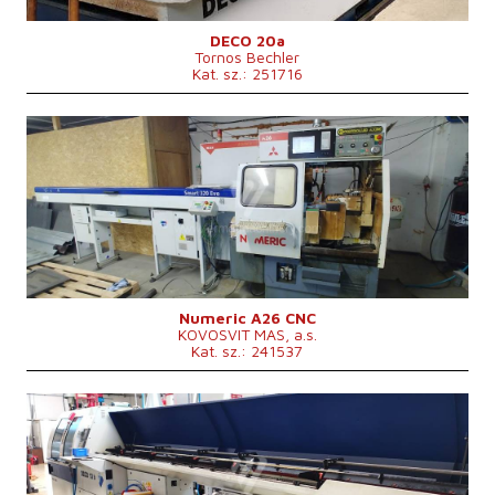
DECO 20a
Tornos Bechler
Kat. sz.: 251716
Gyártás éve:
0
A munkadarab maximális hoszúsága
3000 mm
Az ágy fölötti anyag átmérője
22 mm
Vezérlőrendszer
igen
Mitsubishi vezérlőrendszer
A gép súlya
1850 kg
Méretek hossz.×szél.×mag.
2370x1105x1890 mm
Orsó fordulatszáma
50 - 7000 /min.
Numeric A26 CNC
KOVOSVIT MAS, a.s.
Kat. sz.: 241537
Gyártás éve:
2004
A munkadarab maximális hoszúsága
160 mm
Az ágy fölötti anyag átmérője
mm
A gép súlya
3000 kg
Méretek hossz.×szél.×mag.
1100× 7270 × 1950 mm