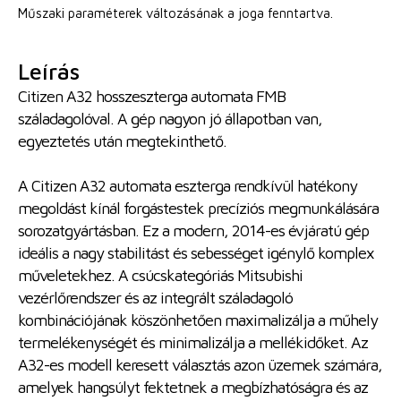
Műszaki paraméterek változásának a joga fenntartva.
Leírás
Citizen A32 hosszeszterga automata FMB
száladagolóval. A gép nagyon jó állapotban van,
egyeztetés után megtekinthető.
A Citizen A32 automata eszterga rendkívül hatékony
megoldást kínál forgástestek precíziós megmunkálására
sorozatgyártásban. Ez a modern, 2014-es évjáratú gép
ideális a nagy stabilitást és sebességet igénylő komplex
műveletekhez. A csúcskategóriás Mitsubishi
vezérlőrendszer és az integrált száladagoló
kombinációjának köszönhetően maximalizálja a műhely
termelékenységét és minimalizálja a mellékidőket. Az
A32-es modell keresett választás azon üzemek számára,
amelyek hangsúlyt fektetnek a megbízhatóságra és az