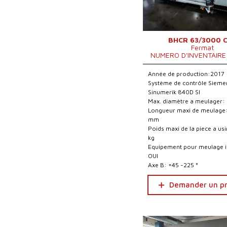
BHCR 63/3000 
Fermat
NUMERO D'INVENTAIRE
Année de production:2017
Système de contrôle Sieme
Sinumerik 840D Sl
Max. diamètre a meulager
Longueur maxi de meulage
mm
Poids maxi de la piece a us
kg
Equipement pour meulage i
OUI
Axe B: +45 -225 °
Demander un pr