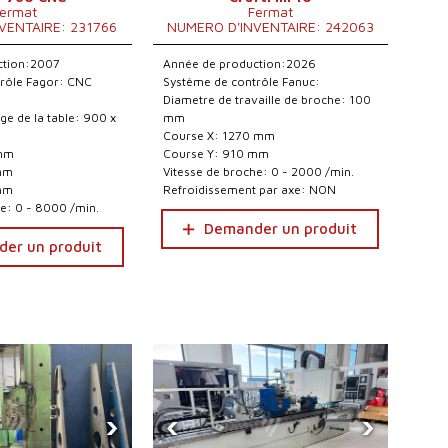
ermat
Fermat
VENTAIRE: 231766
NUMERO D'INVENTAIRE: 242063
ction:2007
Année de production:2026
rôle Fagor: CNC
Système de contrôle Fanuc:
Diametre de travaille de broche: 100
ge de la table: 900 x
mm
Course X: 1270 mm
 mm
Course Y: 910 mm
mm
Vitesse de broche: 0 - 2000 /min.
mm
Refroidissement par axe: NON
he: 0 - 8000 /min.
Demander un produit
er un produit
›
‹
›