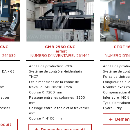
›
‹
 CNC
GMB 2960 CNC
CTOF 1
Fermat
F
: 261639
NUMERO D'INVENTAIRE: 261441
NUMERO D'IN
Année de production:2026
Année de produ
: DA - 65
Système de contrôle Heidenhain:
Système de cont
TNC7
Force de cintrag
Les dimensions de la zonne de
Longueur de pl
 mm
travaille: 6000x2900 mm
Nombre axes con
Course X: 7200 mm
Compensation d
mation
Passage entre les colonnes: 3200
inferieure: NON
mm
Type d´entraînem
presse:
Passage entre la table et la traverse:
Hydraulický
mm
Course Y: 4100 mm
Demand
oduit
Demander un produit