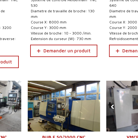
530
640
 de
Diametre de travaille de broche: 130
Diametre de trav
mm
mm
Course X: 8000 mm
Course X: 300
s: 3200
Course Y: 3000 mm
Course Y: 200
Vitesse de broche: 10 - 3000 /min.
Vitesse de broch
 traverse:
Extension du curseur (W): 730 mm
Refroidissement
Demander un produit
Demand
oduit
‹
CNC
BUB E 50/1000 CNC
VMCF