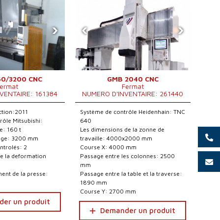
›
‹
›
60/3200 CNC
GMB 2040 CNC
ermat
Fermat
VENTAIRE: 161384
NUMERO D'INVENTAIRE: 261440
ction:2011
Système de contrôle Heidenhain: TNC
rôle Mitsubishi:
640
e: 160 t
Les dimensions de la zonne de
iage: 3200 mm
travaille: 4000x2000 mm
trolés: 2
Course X: 4000 mm
e la deformation
Passage entre les colonnes: 2500
mm
ent de la presse:
Passage entre la table et la traverse:
1890 mm
Course Y: 2700 mm
er un produit
Demander un produit