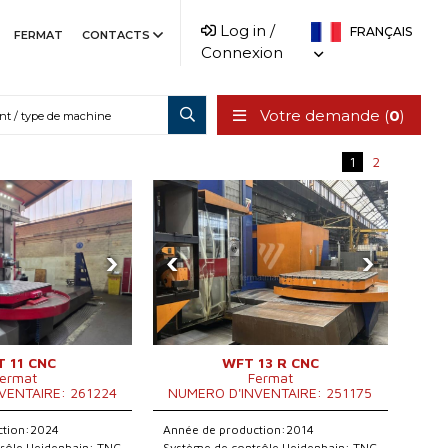
Log in /
FRANÇAIS
FERMAT
CONTACTS
Connexion
Votre demande (
0
)
1
2
›
‹
›
 11 CNC
WFT 13 R CNC
ermat
Fermat
VENTAIRE: 261224
NUMERO D'INVENTAIRE: 251175
ction:2024
Année de production:2014
rôle Heidenhain: TNC
Système de contrôle Heidenhain: TNC