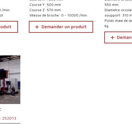
Course Y: 500 mm
550 mm
0 /min.
Course Z: 570 mm
Diametre circula
UI
Vitesse de broche: 0 - 10000 /min.
soupport: 310 
Poids maxi de la
kg
oduit
Demander un produit
Demand
C
: 252013