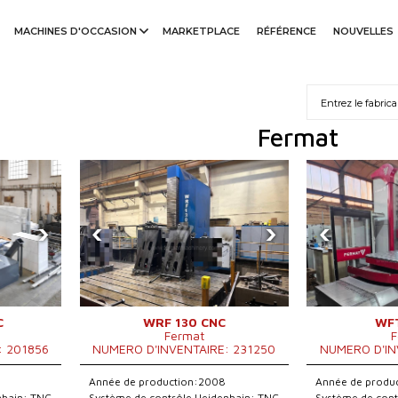
MACHINES D'OCCASION
MARKETPLACE
RÉFÉRENCE
NOUVELLES
Fermat
›
‹
›
‹
C
WRF 130 CNC
WFT
Fermat
F
: 201856
NUMERO D'INVENTAIRE: 231250
NUMERO D'IN
Année de production:2008
Année de produ
nhain: TNC
Système de contrôle Heidenhain: TNC
Système de cont