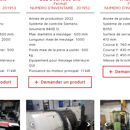
Fermat
F
: 201953
NUMERO D'INVENTAIRE: 201952
NUMERO D'IN
Année de production:2022
Année de produ
ns:
Système de contrôle Siemens:
Système de cont
Sinumerik 840D Sl
8050
: 500 mm
Max. diamètre a meulager: 500 mm
Surface de serra
: 2000
Longueur maxi de meulage: 1000
410 mm
mm
Course X: 760
iner: 500
Poids maxi de la piece a usiner: 500
Course Y: 430 
kg
Course Z: 450 
ntérieure:
Equipement pour meulage intérieure:
Vitesse de broc
OUI
pal: 11 kW
Puissance du moteur principal: 11 kW
Demand
oduit
Demander un produit
‹
›
‹