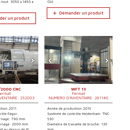
 tout: 3050 x 1450 x
OUI
Demander un produit
er un produit
›
‹
›
/2000 CNC
WFT 13
ermat
Fermat
VENTAIRE: 252003
NUMERO D'INVENTAIRE: 261140
ction:2011
Année de production:2015
rôle Fagor:
Système de contrôle Heidenhain: TNC
urnage: 790 mm
530
urnage: 2000 mm
Diametre de travaille de broche: 130
nt au dessus de lit:
mm