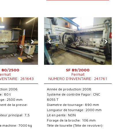
›
‹
›
 80/2500
SF 89/2000
ermat
Fermat
VENTAIRE: 261643
NUMERO D'INVENTAIRE: 241761
ction:2006
Année de production:2008
e: 80 t
Système de contrôle Fagor: CNC
iage: 2500 mm
8055 T
ent de la presse:
Diametre de tournage: 890 mm
Longueur de tournage: 2000 mm
eur principal: 7,5
Lit en pente: NON
Forage de la broche: 106 mm
 la machine: 7000 kg
Tête de tourelle (Tête de revolver):