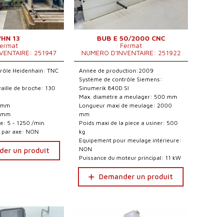
HN 13
BUB E 50/2000 CNC
ermat
Fermat
VENTAIRE: 251947
NUMERO D'INVENTAIRE: 251922
rôle Heidenhain: TNC
Année de production:2009
Système de contrôle Siemens:
aille de broche: 130
Sinumerik 840D Sl
Max. diamètre a meulager: 500 mm
0 mm
Longueur maxi de meulage: 2000
0 mm
mm
e: 5 - 1250 /min.
Poids maxi de la piece a usiner: 500
 par axe: NON
kg
Equipement pour meulage intérieure:
NON
er un produit
Puissance du moteur principal: 11 kW
Demander un produit