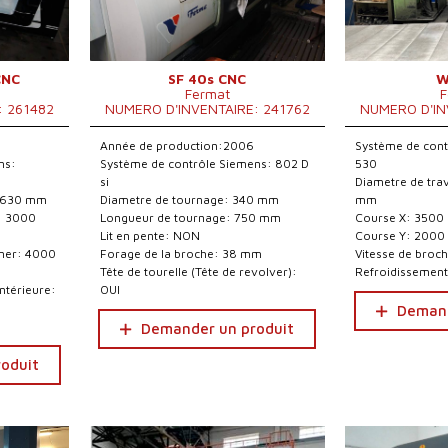
CNC
SF 40s CNC
W
Fermat
F
: 261482
NUMERO D'INVENTAIRE: 241762
NUMERO D'IN
Année de production:2006
Système de cont
ns:
Système de contrôle Siemens: 802 D
530
si
Diametre de trav
: 630 mm
Diametre de tournage: 340 mm
mm
: 3000
Longueur de tournage: 750 mm
Course X: 350
Lit en pente: NON
Course Y: 200
iner: 4000
Forage de la broche: 38 mm
Vitesse de broch
Tête de tourelle (Tête de revolver):
Refroidissement
ntérieure:
OUI
Demand
Demander un produit
oduit