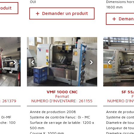
OUI
Dimensions hors
1800 mm
oduit
Demander un produit
Demand
›
‹
›
‹
VMF 1000 CNC
SF 55
Fermat
F
: 261379
NUMERO D'INVENTAIRE: 261155
NUMERO D'IN
Année de production:2008
Année de produ
: 0i-MF
Système de contrôle Fanuc: 0i - MC
Système de cont
roche: 100
Surface de serrage de la table: 1200 x
Diametre de to
500 mm
Longueur de to
Course X: 1000 mm
Diametre circula