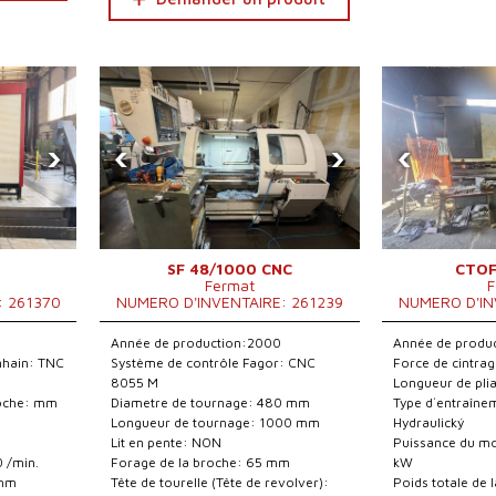
›
‹
›
‹
SF 48/1000 CNC
CTOF
Fermat
F
: 261370
NUMERO D'INVENTAIRE: 261239
NUMERO D'IN
Année de production:2000
Année de produ
nhain: TNC
Système de contrôle Fagor: CNC
Force de cintrag
8055 M
Longueur de pl
roche: mm
Diametre de tournage: 480 mm
Type d´entraînem
Longueur de tournage: 1000 mm
Hydraulický
Lit en pente: NON
Puissance du mot
0 /min.
Forage de la broche: 65 mm
kW
 mm
Tête de tourelle (Tête de revolver):
Poids totale de