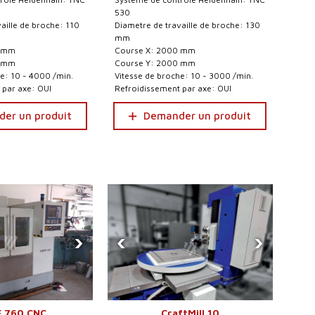
530
aille de broche: 110
Diametre de travaille de broche: 130
mm
0 mm
Course X: 2000 mm
0 mm
Course Y: 2000 mm
e: 10 - 4000 /min.
Vitesse de broche: 10 - 3000 /min.
 par axe: OUI
Refroidissement par axe: OUI
er un produit
Demander un produit
›
‹
›
 760 CNC
CraftMill 10