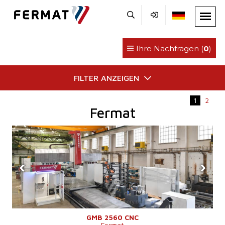
Ihre Nachfragen (
0
)
FILTER ANZEIGEN
1
2
Fermat
‹
›
GMB 2560 CNC
Fermat