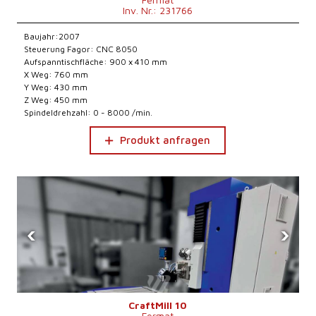
Inv. Nr.: 231766
Baujahr:2007
Steuerung Fagor: CNC 8050
Aufspanntischfläche: 900 x 410 mm
X Weg: 760 mm
Y Weg: 430 mm
Z Weg: 450 mm
Spindeldrehzahl: 0 - 8000 /min.
Produkt anfragen
‹
›
CraftMill 10
Fermat