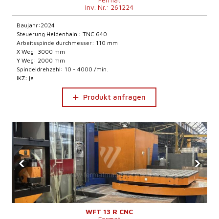
Inv. Nr.: 261224
Baujahr:2024
Steuerung Heidenhain : TNC 640
Arbeitsspindeldurchmesser: 110 mm
X Weg: 3000 mm
Y Weg: 2000 mm
Spindeldrehzahl: 10 - 4000 /min.
IKZ: ja
Produkt anfragen
‹
›
WFT 13 R CNC
Fermat