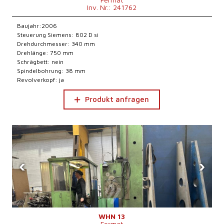
Inv. Nr.: 241762
Baujahr:2006
Steuerung Siemens: 802 D si
Drehdurchmesser: 340 mm
Drehlänge: 750 mm
Schrägbett: nein
Spindelbohrung: 38 mm
Revolverkopf: ja
Produkt anfragen
‹
›
WHN 13
Fermat