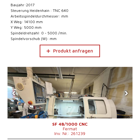
Baujahr:2017
Steuerung Heidenhain : TNC 640
Arbeitsspindeldurchmesser: mm
X Weg: 14100 mm
Y Weg: 5000 mm
Spindeldrehzahl: 0 - 5000 /min.
Spindelvorschub (W): mm
Produkt anfragen
‹
›
SF 48/1000 CNC
Fermat
Inv. Nr.: 261239