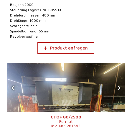
Baujahr:2000
Steuerung Fagor: CNC 8055 M
Drehdurchmesser: 480 mm
Drehlänge: 1000 mm
Schrägbett: nein
Spindelbohrung: 65 mm
Revolverkopf: ja
Produkt anfragen
‹
›
CTOF 80/2500
Fermat
Inv. Nr.: 261643