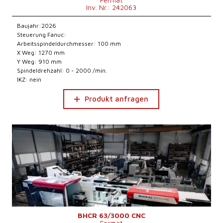
Inv. Nr.: 242063
Baujahr:2026
Steuerung Fanuc:
Arbeitsspindeldurchmesser: 100 mm
X Weg: 1270 mm
Y Weg: 910 mm
Spindeldrehzahl: 0 - 2000 /min.
IKZ: nein
Produkt anfragen
BHCR 63/3000 CNC
Fermat