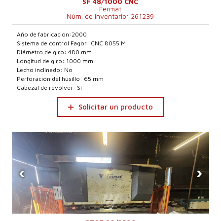
SF 48/1000 CNC
Fermat
Núm. de inventario: 261239
Año de fabricación:2000
Sistema de control Fagor: CNC 8055 M
Diámetro de giro: 480 mm
Longitud de giro: 1000 mm
Lecho inclinado: No
Perforación del husillo: 65 mm
Cabezal de revólver: Sí
Solicitar un producto
‹
›