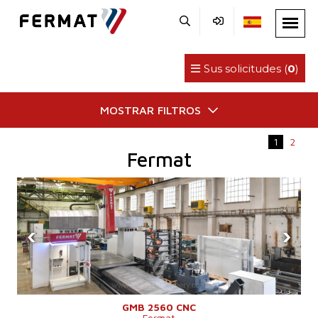
Sus solicitudes (
0
)
MOSTRAR FILTROS
1
2
Fermat
‹
›
GMB 2560 CNC
Fermat