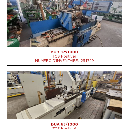
Année de production:
1993
Système de contrôle
NON
Max. diamètre a meulager
320 mm
Longueur maxi de meulage
1000 mm
Poids maxi de la piece a usiner
350 kg
Equipement pour meulage intérieure
OUI
Dimensions hors tout
3510x2695x1668 mm
Poids totale de la machine
5300 kg
BUB 32x1000
TOS Hostivař
NUMERO D'INVENTAIRE: 251719
Année de production:
1976
Système de contrôle
NON
Max. diamètre a meulager
630 mm
Longueur maxi de meulage
1000 mm
Poids maxi de la piece a usiner
900 kg
Equipement pour meulage intérieure
Cone de la broche
MORSE 6 .
Diametre du mandrin
315 mm
Puissance du moteur principal
22 kW
Dimensions hors tout
5425 x 2980 x mm
BUA 63/1000
TOS Hostivař
Poids totale de la machine
10000 kg