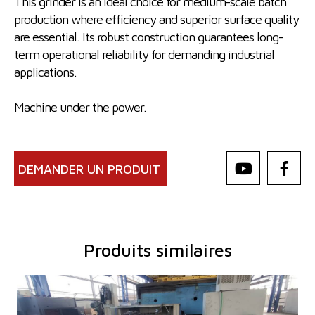
This grinder is an ideal choice for medium-scale batch
production where efficiency and superior surface quality
are essential. Its robust construction guarantees long-
term operational reliability for demanding industrial
applications.
Machine under the power.
DEMANDER UN PRODUIT
Produits similaires
Année de production:
2004
Système de contrôle
OUI
Système de contrôle Siemens
Simatic OP17