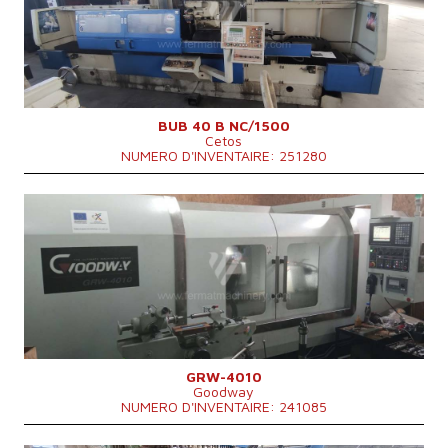
Max. diamètre a meulager
400 mm
Longueur maxi de meulage
1500 mm
Poids maxi de la piece a usiner
500 kg
Equipement pour meulage intérieure
OUI
Poids totale de la machine
9200 kg
Dimensions hors tout
6220x2760x1950 mm
BUB 40 B NC/1500
Cetos
NUMERO D'INVENTAIRE: 251280
Année de production:
2018
Système de contrôle
OUI
Système de contrôle Mitsubishi
M 70
Max. diamètre a meulager
400 mm
Longueur maxi de meulage
1000 mm
Poids maxi de la piece a usiner
750 kg
Equipement pour meulage intérieure
NON
GRW-4010
Goodway
NUMERO D'INVENTAIRE: 241085