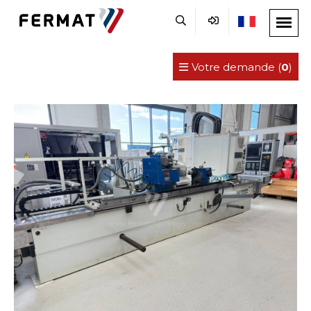
Votre demande (
0
)