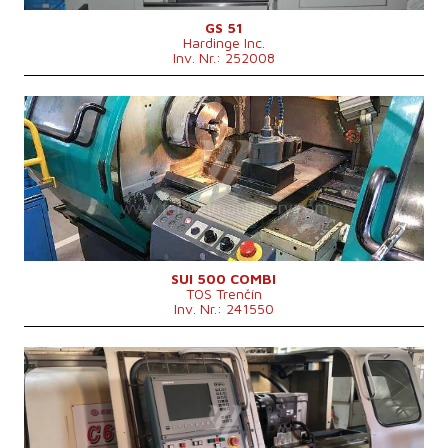
GS 51
Hardinge Inc.
Inv. Nr.: 252008
Baujahr:
1999
Kontrollsystem
ja
Steuerung Siemens
810 D
Drehdurchmesser
500 mm
Drehlänge
1500 mm
Schrägbett
nein
Spindelbohrung
71 mm
Revolverkopf
Drehdurchmesser über Support
290 mm
Maschinenabmessungen L x B x H
3550 x 1630 x 1820 mm
SUI 500 COMBI
TOS Trenčín
Maschinengewicht
3000 kg
Inv. Nr.: 241550
Baujahr:
0
Kontrollsystem
ja
Steuerung Heidenhain
Drehdurchmesser
630 mm
Drehlänge
1000 mm