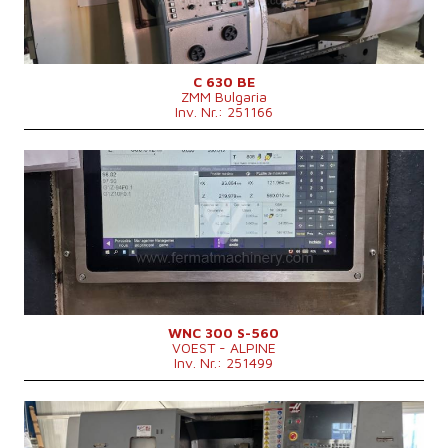
Schrägbett
nein
Spindelbohrung
103 mm
Revolverkopf
ja
Drehdurchmesser über Support
430 mm
C 630 BE
ZMM Bulgaria
Inv. Nr.: 251166
Baujahr:
0
Kontrollsystem
ja
Steuerung NCT
Drehlänge
500 mm
Drehdurchmesser über Bett
470 mm
Drehdurchmesser über Support
345 mm
Spindelbohrung
77 mm
Spindeldrehzahl
0 - 3000 /min.
Revolverkopf
ja
Angetriebene Werkzeuge
ja
WNC 300 S-560
VOEST - ALPINE
Werkzeuganzahl (davon angetriebene)
6
Inv. Nr.: 251499
Hauptmotorleistung
37.5 kW
Maschinenabmessungen L x B x H
5060 x 2100 x 2300 mm
Maschinengewicht
3200? kg
Baujahr:
2009
Kontrollsystem
ja