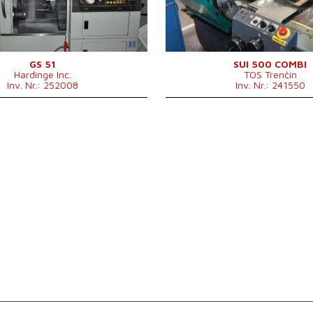
ja
Schrägbett
nein
ng
52 mm
Spindelbohrung
71 mm
ja
Revolverkopf
Drehdurchmesser über
290 m
Support
GS 51
SUI 500 COMBI
Hardinge Inc.
TOS Trenčín
Maschinenabmessungen L x
3550 x
Inv. Nr.: 252008
Inv. Nr.: 241550
B x H
mm
Maschinengewicht
3000 