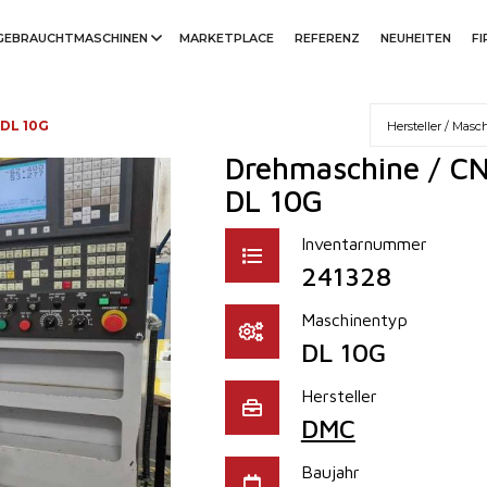
GEBRAUCHTMASCHINEN
MARKETPLACE
REFERENZ
NEUHEITEN
F
DL 10G
Drehmaschine / CN
DL 10G
Inventarnummer
241328
Maschinentyp
DL 10G
Hersteller
DMC
Baujahr