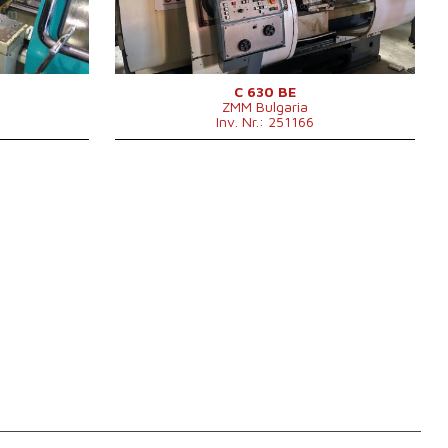
Schrägbett
nein
Spindelbohrung
103 mm
Revolverkopf
ja
Drehdurchmesser über Support
430 mm
m
C 630 BE
ZMM Bulgaria
 1630 x 1820
Inv. Nr.: 251166
kg