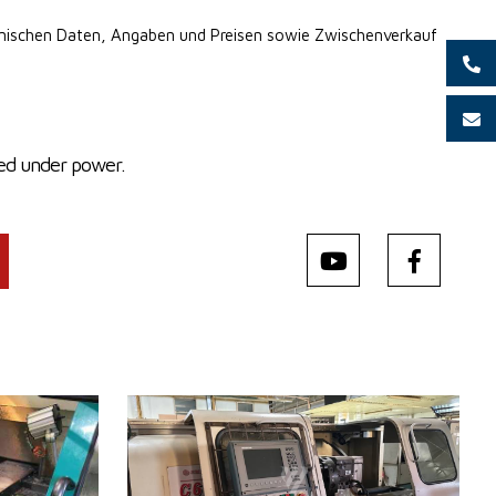
hnischen Daten, Angaben
und Preisen sowie Zwischenverkauf
ted under power.
Baujahr:
0
Kontrollsystem
ja
Steuerung Heidenhain
m
Drehdurchmesser
630 mm
mm
Drehlänge
1000 mm