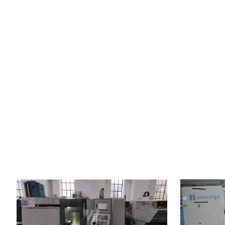
Baujahr:
2004
Baujahr:
Kontrollsystem
ja
Kontrollsyste
Steuerung Fanuc
Steuerung Fa
Drehdurchmesser
200 mm
Drehdurchme
Drehlänge
300 mm
Drehlänge