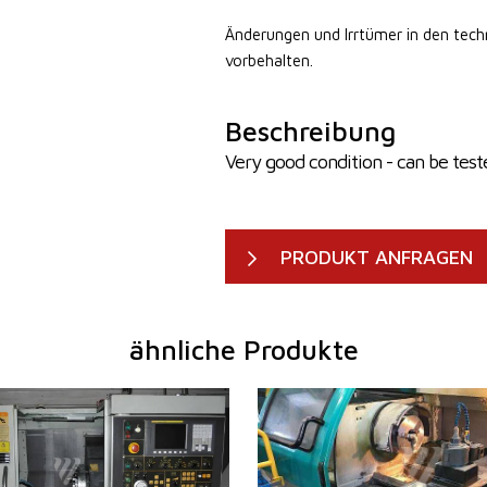
Änderungen und Irrtümer in den tec
vorbehalten.
Beschreibung
Very good condition - can be tes
PRODUKT ANFRAGEN
ähnliche Produkte
2010
Baujahr:
1999
m
ja
Kontrollsystem
ja
nuc
0i - TD
Steuerung Siemens
810 D
sser
356 mm
Drehdurchmesser
500 m
610 mm
Drehlänge
1500 