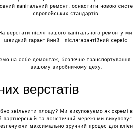
повний капітальний ремонт, оснастити новою сист
європейських стандартів.
а верстати після нашого капітального ремонту ми
швидкий гарантійний і післягарантійний сервіс.
емо на себе демонтаж, безпечне транспортування 
вашому виробничому цеху.
их верстатів
но звільнити площу? Ми викуповуємо як окремі верс
й партнерській та логістичній мережі ми викуповує
езпечуючи максимально зручний процес для клієн