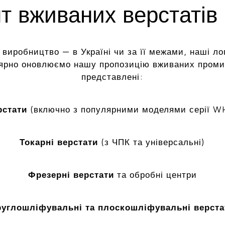
 вживаних верстатів 
 виробництво — в Україні чи за її межами, наші ло
лярно оновлюємо нашу пропозицію вживаних промис
представлені:
рстати
(включно з популярними моделями серії W
Токарні верстати
(з ЧПК та універсальні)
Фрезерні верстати
та обробні центри
руглошліфувальні та плоскошліфувальні верста