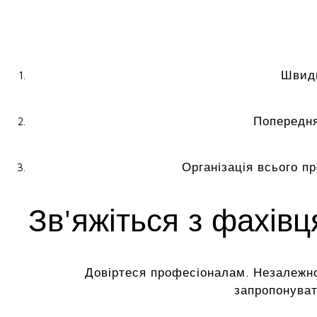
Швидк
Попередня
Організація всього п
Зв'яжіться з фахів
Довіртеся професіоналам. Незалежно
запропонуват