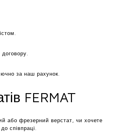
істом.
 договору.
лючно за наш рахунок.
татів FERMAT
ий або фрезерний верстат, чи хочете
до співпраці.