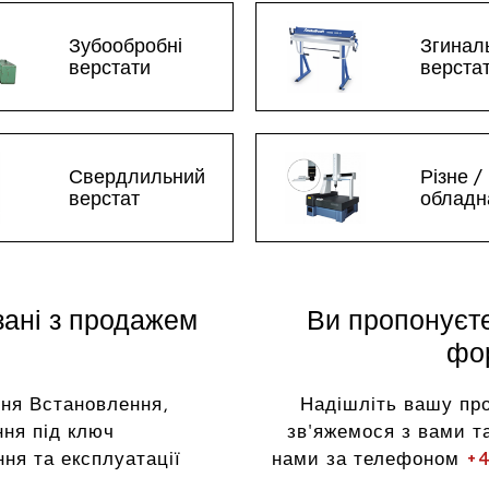
Зубообробні
Згинал
верстати
верста
Свердлильний
Різне /
верстат
обладн
зані з продажем
Ви пропонуєт
фор
ня Встановлення,
Надішліть вашу пр
ня під ключ
зв'яжемося з вами та
ня та експлуатації
нами за телефоном
+4