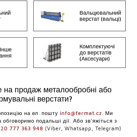
ьний
Вальцювальний
т
верстат (вальці)
Комплектуючі
 Інше
до верстатів
ання
(Аксесуари)
е на продаж металообробні або
мувальні верстати?
опозицію на ел. пошту
info@fermat.cz
. Ми
 обговоримо подальші дії. Або зв'яжіться з
20 777 363 948
(Viber, Whatsapp, Telegram)