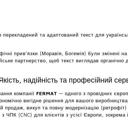
 перекладений та адаптований текст для українсь
афічні прив’язки (Моравія, Богемія) були змінені 
йське партнерство, щоб текст виглядав органічно дл
кість, надійність та професійний сер
нання компанії
FERMAT
— одного з провідних європ
ономічно вигідне рішення для вашого виробництва 
й продаж, викуп та повну модернізацію (ретрофіт)
з ЧПК (CNC) для клієнтів з усієї Європи, зокрема 