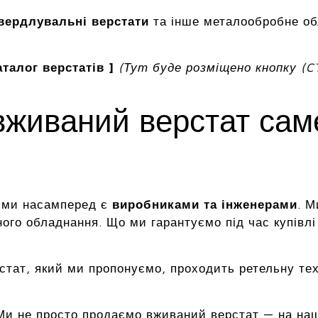
вердлувальні верстати
та інше металообробне о
талог верстатів ]
(Тут буде розміщено кнопку (C
вживаний верстат са
, ми насамперед є
виробниками та інженерами
. М
ого обладнання. Що ми гарантуємо під час купівлі
стат, який ми пропонуємо, проходить ретельну те
и не просто продаємо вживаний верстат — на наши