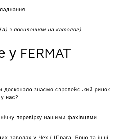
бладнання
TA) з посиланням на каталог)
ме у FERMAT
и досконало знаємо європейський ринок
 у нас?
хнічну перевірку нашими фахівцями.
х заводах у Чехії (Прага, Брно та інші