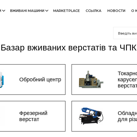
И
ВЖИВАНІ МАШИНИ
MARKETPLACE
ССЫЛКА
НОВОСТИ
О 
Базар вживаних верстатів та ЧПК
Токарн
Обробний центр
карусе
верста
Фрезерний
Облад
верстат
для рі