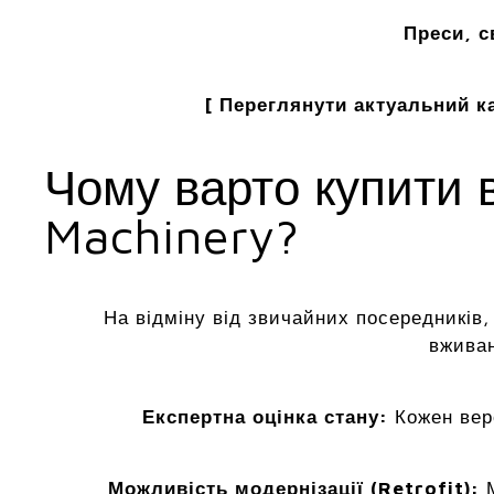
Преси, с
[ Переглянути актуальний ка
Чому варто купити 
Machinery?
На відміну від звичайних посередників
вживан
Експертна оцінка стану:
Кожен вер
Можливість модернізації (Retrofit):
М