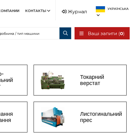
УКРАЇНСЬКА
КОМПАНИИ
КОНТАКТЫ
Журнал
Ваші запити (
0
)
о-
Токарний
льний
верстат
т
нання
Листогинальний
зання
прес