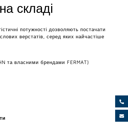
на складі
гістичні потужності дозволяють постачати
лових верстатів, серед яких найчастіше
HN та власними брендами FERMAT)
ти