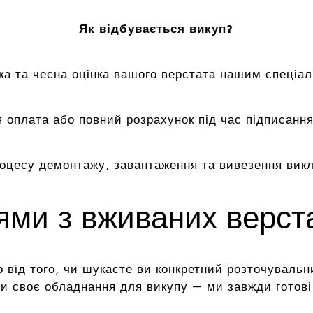
Як відбувається викуп?
а та чесна оцінка вашого верстата нашим спеціал
 оплата або повний розрахунок під час підписання
роцесу демонтажу, завантаження та вивезення вик
цями з вживаних верс
 від того, чи шукаєте ви конкретний розточувальн
и своє обладнання для викупу — ми завжди готові 