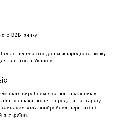
кого B2B-ринку.
на більш релевантні для міжнародного ринку
я клієнтів з України.
віс
ейських виробників та постачальників
або, навпаки, хочете продати застарілу
 вживаних металообробних верстатів і
й з України.