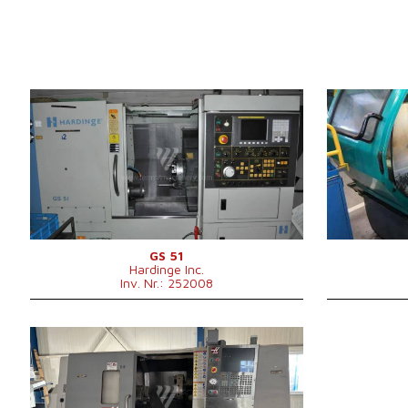
Baujahr:
2010
Baujahr:
Kontrollsystem
ja
Kontrollsyste
Steuerung Fanuc
0i - TD
Steuerung Si
Drehdurchmesser
356 mm
Drehdurchme
Drehlänge
610 mm
Drehlänge
Schrägbett
ja
Schrägbett
Spindelbohrung
52 mm
Spindelbohru
Revolverkopf
ja
Revolverkopf
Drehdurchmes
Support
GS 51
Hardinge Inc.
Maschinenabm
Inv. Nr.: 252008
B x H
Maschinengew
Baujahr:
2009
Kontrollsystem
ja
Steuerung Haas
Drehdurchmesser
762 mm