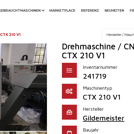
GEBRAUCHTMASCHINEN
MARKETPLACE
REFERENZ
NEUHEITEN
F
CTX 210 V1
Drehmaschine / CN
CTX 210 V1
Inventarnummer
241719
Maschinentyp
CTX 210 V1
Hersteller
Gildemeister
Baujahr