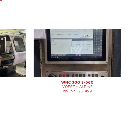
Baujahr:
0
Kontrollsystem
ja
Steuerung NCT
0 mm
Drehlänge
500 mm
00 mm
Drehdurchmesser über Bett
470 mm
n
Drehdurchmesser über
345 mm
 mm
Support
Spindelbohrung
77 mm
0 mm
Spindeldrehzahl
0 - 3000 /min.
Revolverkopf
ja
WNC 300 S-560
VOEST - ALPINE
Angetriebene Werkzeuge
ja
Inv. Nr.: 251499
Werkzeuganzahl (davon
6
angetriebene)
Hauptmotorleistung
37.5 kW
Maschinenabmessungen L x B
5060 x 2100 x
x H
2300 mm
Maschinengewicht
3200? kg