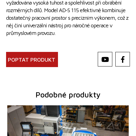
vyžadována vysoká tuhost a spolehlivost při obrábění
rozměrných dílů. Model AD-S 115 efektivně kombinuje
dostatečný pracovní prostor s precizním výkonem, což z
něj činí univerzální nástroj pro náročné operace v
průmyslovém provozu.
POPTAT PRODUKT
Podobné produkty
Rok výroby:
0
Řídící systém
ano
Řídící systém Heidenhain
TNC 620
Pracovní průměr vřetena
100 mm
Pojezd osy X
1250 mm