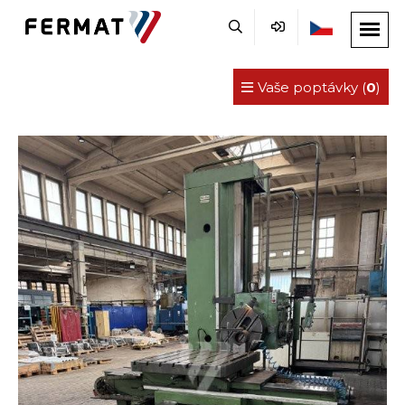
Vaše poptávky (
0
)