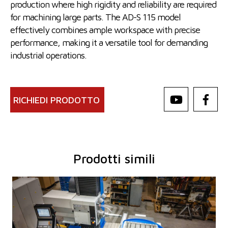
production where high rigidity and reliability are required
for machining large parts. The AD-S 115 model
effectively combines ample workspace with precise
performance, making it a versatile tool for demanding
industrial operations.
RICHIEDI PRODOTTO
Prodotti simili
Anno di fabbricazione:
0
Sistema di controllo
Sì
Sistema di controllo Heidenhain
TNC 620
Diametro di lavoro del mandrino
100 mm
Spostamento asse X
1250 mm