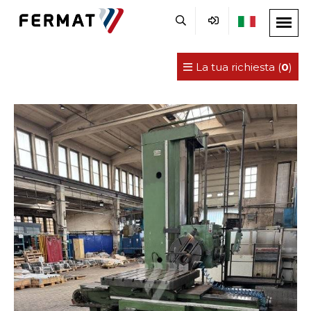
La tua richiesta (
0
)