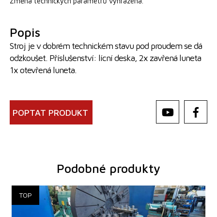
Změna technických parametrů vyhrazena.
Popis
Stroj je v dobrém technickém stavu pod proudem se dá
odzkoušet. Příslušenství: lícní deska, 2x zavřená luneta
1x otevřená luneta.
POPTAT PRODUKT
Podobné produkty
Rok výroby:
1966
Oběžný průměr nad ložem
3000 - 3000 - 3000 - 3000 mm
Vzdálenost mezi hroty
- - - mm