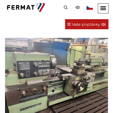
Vaše poptávky (
0
)