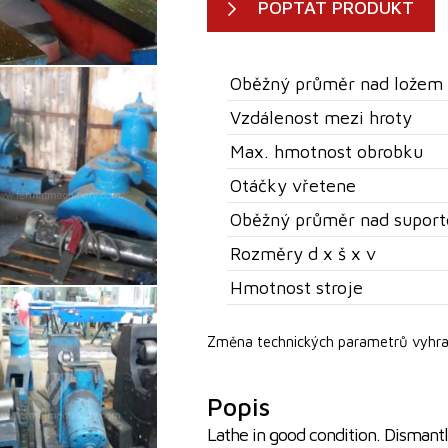
POPTAT PRODUKT
Oběžný průměr nad ložem
Vzdálenost mezi hroty
Max. hmotnost obrobku
Otáčky vřetene
Oběžný průměr nad supor
Rozměry d x š x v
Hmotnost stroje
Změna technických parametrů vyhra
Popis
Lathe in good condition. Dismantl