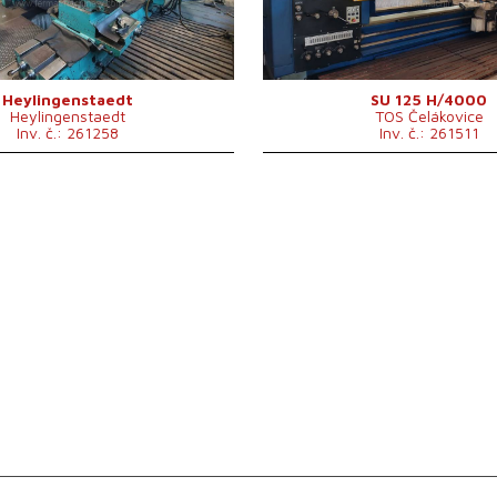
Otáčky vřetene
224 -
Výkon hlavního elektromotoru
22 k
Hmotnost stroje
9000
Max. hmotnost obrobku
8000
Rychloposuv
3,6 
Heylingenstaedt
SU 125 H/4000
Heylingenstaedt
TOS Čelákovice
Celkový příkon
31 kV
Inv. č.: 261258
Inv. č.: 261511
Řídící systém
ne