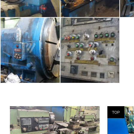
Rok výroby:
0
Rok výroby:
Oběžný průměr nad ložem
840 mm
Oběžný průmě
Vzdálenost mezi hroty
2750 mm
Vzdálenost me
Max. hmotnost obrobku
6000 kg
Max. hmotnos
Oběžný průměr nad suportem
530 mm
Řídící systém