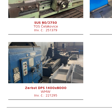
Vrtání vřetene
82 mm
Otáčky vřetene
7 - 900 /min.
Řídící systém
ne
SUS 80/2750
TOS Čelákovice
Inv. č.: 251379
Rok výroby:
0
Oběžný průměr nad ložem
mm
Max. průměr obrobku
1400 mm
Točná délka
8000 mm
Řídící systém
ne
Zerbst DPS 1400x8000
WMW
Inv. č.: 221295