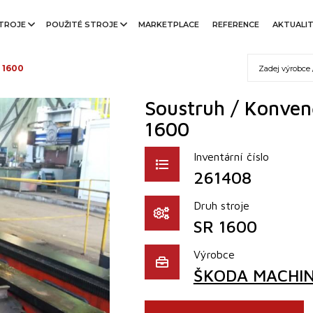
TROJE
POUŽITÉ STROJE
MARKETPLACE
REFERENCE
AKTUALI
 1600
Soustruh / Konven
1600
Inventární číslo
261408
Druh stroje
SR 1600
Výrobce
ŠKODA MACHINE