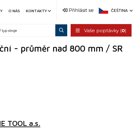
Přihlásit se
ČEŠTINA
TY
O NÁS
KONTAKTY
Vaše poptávky (
0
)
ční - průměr nad 800 mm / SR
 TOOL a.s.