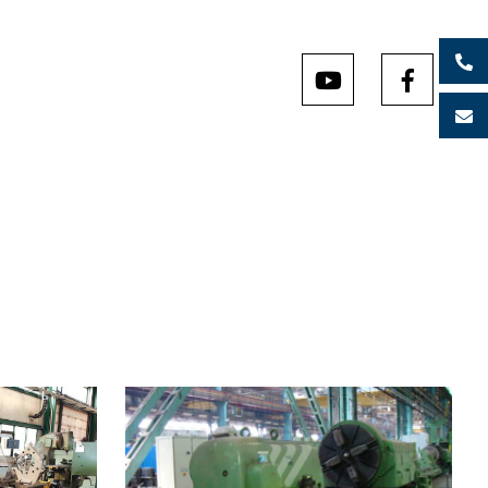
Rok výroby:
1972
0 mm
Oběžný průměr nad ložem
1600 mm
0 mm
Vzdálenost mezi hroty
10000 mm
 mm
Max. hmotnost obrobku
28000 kg
mm
Otáčky vřetene
0 - 355 /min.