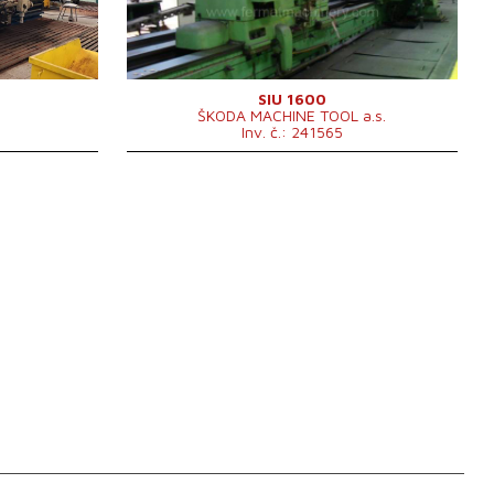
 450 /min.
Oběžný průměr nad
1200 mm
W
suportem
 kg
12000 x 2800 x 2400
Rozměry d x š x v
 kg
mm
m/min
Hmotnost stroje
46200 kg
SIU 1600
ŠKODA MACHINE TOOL a.s.
A
Řídící systém
ano
Inv. č.: 241565
Řídící systém Siemens
Sinumerik 802 C