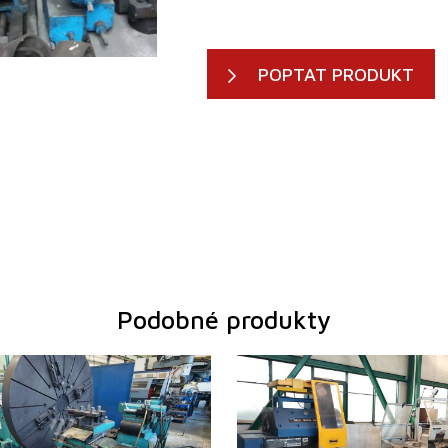
POPTAT PRODUKT
Podobné produkty
1966
Rok výroby:
2007
r nad ložem
3000 mm
Oběžný průměr nad ložem
125
zi hroty
mm
Vzdálenost mezi hroty
400
t obrobku
2500 kg
Oběžný průměr nad suportem
940
ne
Vrtání vřetene
122 