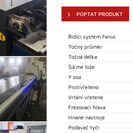
POPTAT PRODUKT
Řídící systém Fanuc
Točný průměr
Točná délka
Šikmé lože
Y osa
Protivřeteno
Vrtání vřetene
Frézovací hlava
Hnané nástroje
Podavač tyčí