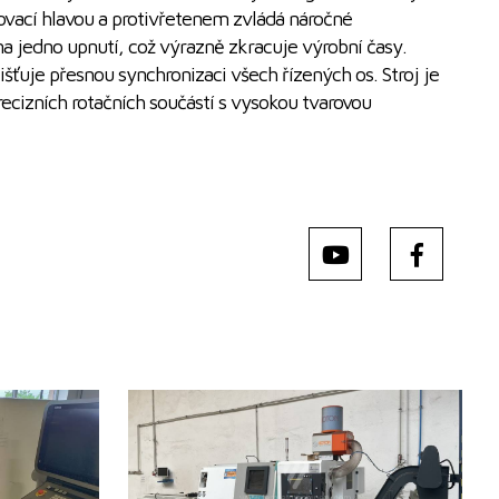
ovací hlavou a protivřetenem zvládá náročné
a jedno upnutí, což výrazně zkracuje výrobní časy.
išťuje přesnou synchronizaci všech řízených os. Stroj je
recizních rotačních součástí s vysokou tvarovou
008
Rok výroby:
2020
no
Řídící systém
ano
numerik 840D
Řídící systém Fanuc
0i-TF
Točný průměr
235 mm
00 mm
Točná délka
600 mm