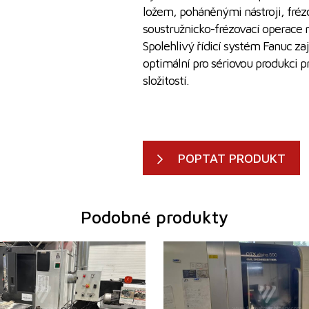
ložem, poháněnými nástroji, fréz
soustružnicko-frézovací operace n
Spolehlivý řídicí systém Fanuc zaj
optimální pro sériovou produkci p
složitostí.
POPTAT PRODUKT
Podobné produkty
2015
Rok výroby:
2
ano
Řídící systém
a
 Fanuc
Series 0i
Si
Řídící systém Siemens
376 mm
Sl
760 mm
Točný průměr
5