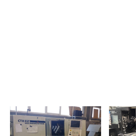
Rok výroby:
2005
Rok výroby:
Řídící systém
ano
Řídící systém
Řídící systém Siemens
Sinumerik 840 D
Řídící systém
Točný průměr
365 mm
Točný průměr
Točná délka
450 mm
Točná délka