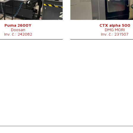
ano
Točná délka
7
ano
Šikmé lože
a
ne
Y osa
a
e
86 mm
Pojezd osy Y (soustruh)
1
va
ne
Protivřeteno
a
Puma 2600Y
CTX alpha 500
Doosan
DMG MORI
je
ano
Vrtání vřetene
7
Inv. č.: 242082
Inv. č.: 231507
ástrojů (z toho
Frézovací hlava
n
24/12
Hnané nástroje
a
e
0 - 3500 /min.
Počet pozic nástrojů (z toho
12
r nad ložem
780 mm
hnaných)
r nad suportem
630 mm
Podavač tyčí
a
ěných nástrojů
0 - 5000 /min
Otáčky vřetene
0 
105 mm
Otáčky poháněných nástrojů
0 
260 mm
830 mm
ho elektromotoru
18,5 kW
3600x1900x2170
 x v
mm