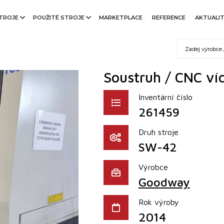
TROJE
POUŽITÉ STROJE
MARKETPLACE
REFERENCE
AKTUALI
Soustruh / CNC ví
Inventární číslo
261459
Druh stroje
SW-42
Výrobce
Goodway
Rok výroby
2014