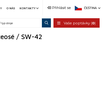
Přihlásit se
ČEŠTINA
TY
O NÁS
KONTAKTY
Vaše poptávky (
0
)
ceosé / SW-42