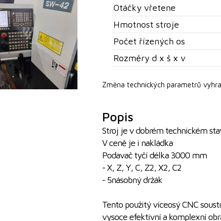
Otáčky vřetene
Hmotnost stroje
Počet řízených os
Rozměry d x š x v
Změna technických parametrů vyhra
Popis
Stroj je v dobrém technickém sta
V ceně je i nakládka
Podavač tyčí délka 3000 mm
- X, Z, Y, C, Z2, X2, C2
- 5násobný držák
Tento použitý víceosý CNC soust
vysoce efektivní a komplexní obr