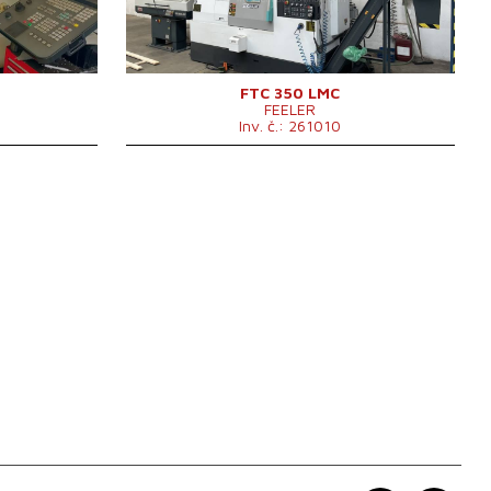
80 mm
Šikmé lože
ano
no
Y osa
ne
no
Protivřeteno
ne
90 mm
Vrtání vřetene
52 mm
no
Frézovací hlava
ne
FTC 350 LMC
FEELER
3 mm
Hnané nástroje
ano
Inv. č.: 261010
e
Počet pozic nástrojů (z toho
12/12
no
hnaných)
Podavač tyčí
ano
Osa C
°
no
Revolverová hlava
ano
- 6000 /min.
Otáčky vřetene
0 - 4500 /min.
- 5000 /min
Otáčky poháněných nástrojů
0 - 4000 /min
Oběžný průměr nad ložem
600 mm
Rychloposuv
X,Z 30/30 m/min
Pojezd osy X
188+2 mm
Pojezd osy Z
640 mm
Průměr sklíčidla
200 mm
2880x1580x2000
Rozměry d x š x v
mm
Hmotnost stroje
4000 kg