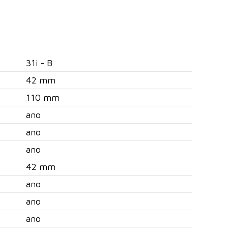
31i - B
42 mm
110 mm
ano
ano
ano
42 mm
ano
ano
ano