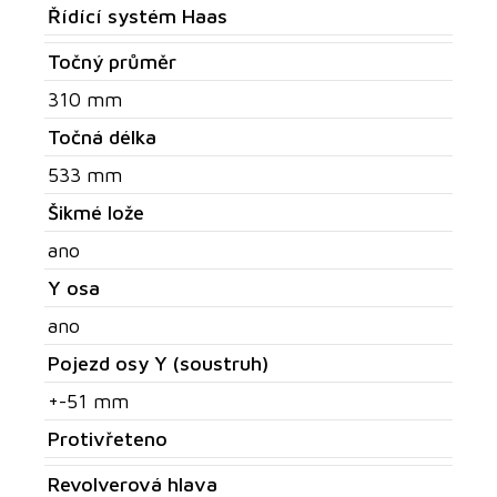
Řídící systém Haas
Točný průměr
310 mm
Točná délka
533 mm
Šikmé lože
ano
Y osa
ano
Pojezd osy Y (soustruh)
+-51 mm
Protivřeteno
Revolverová hlava