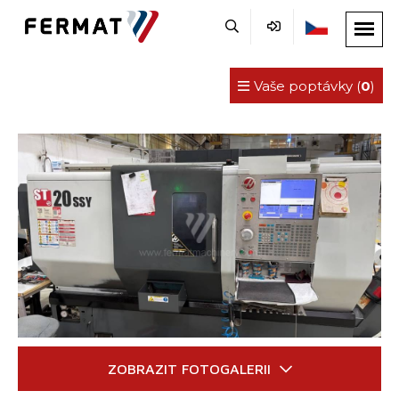
Vaše poptávky (
0
)