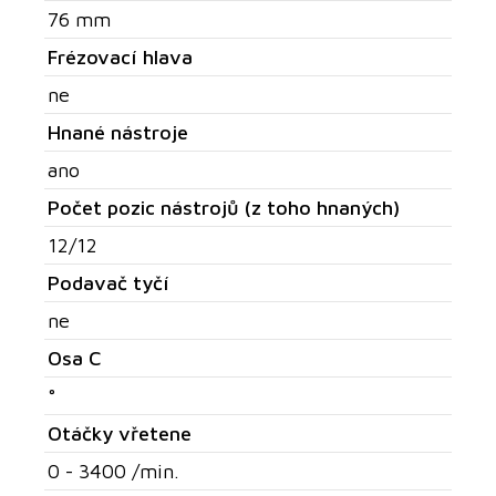
76 mm
Frézovací hlava
ne
Hnané nástroje
ano
Počet pozic nástrojů (z toho hnaných)
12/12
Podavač tyčí
ne
Osa C
°
Otáčky vřetene
0 - 3400 /min.