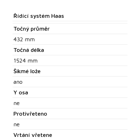
Řídící systém Haas
Točný průměr
432 mm
Točná délka
1524 mm
Šikmé lože
ano
Y osa
ne
Protivřeteno
ne
Vrtání vřetene