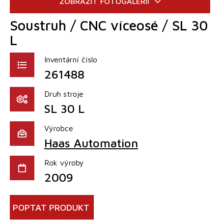
Soustruh / CNC víceosé / SL 30
L
Inventární číslo
261488
Druh stroje
SL 30 L
Výrobce
Haas Automation
Rok výroby
2009
POPTAT PRODUKT