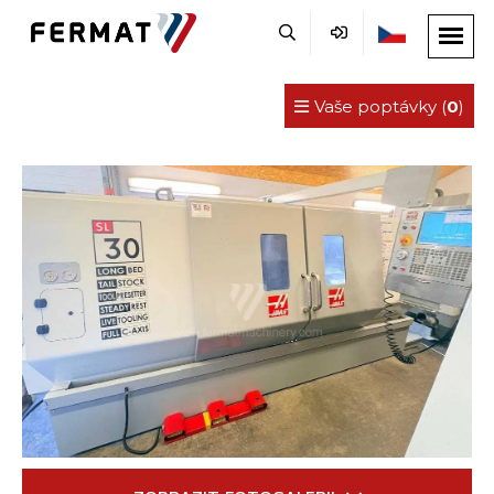
Vaše poptávky (
0
)