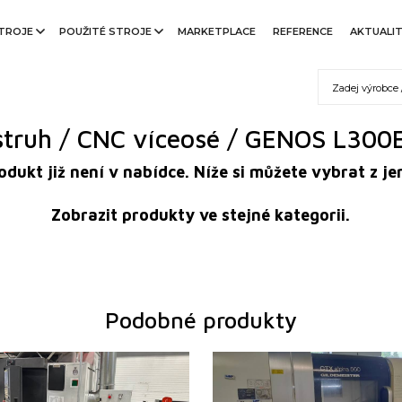
TROJE
POUŽITÉ STROJE
MARKETPLACE
REFERENCE
AKTUALI
struh / CNC víceosé / GENOS L300
rodukt již není v nabídce. Níže si můžete vybrat z
Zobrazit produkty ve stejné kategorii.
Podobné produkty
2015
Rok výroby:
2
ano
Řídící systém
a
 Fanuc
Series 0i
Si