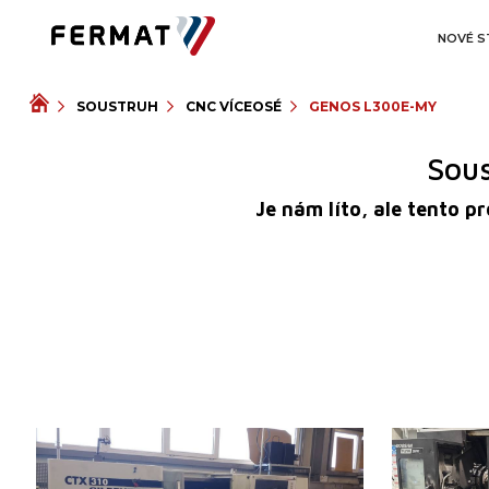
NOVÉ S
SOUSTRUH
CNC VÍCEOSÉ
GENOS L300E-MY
Sou
Je nám líto, ale tento p
Rok výroby:
2005
Rok výroby:
Řídící systém
ano
Řídící systém
Řídící systém Siemens
Sinumerik 840 D
Řídící systém