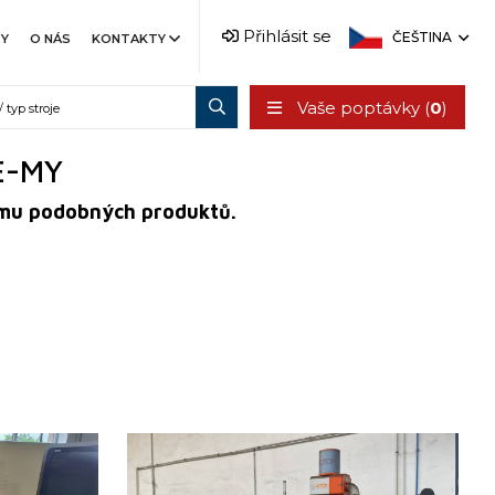
Přihlásit se
ČEŠTINA
TY
O NÁS
KONTAKTY
Vaše poptávky (
0
)
E-MY
 jemu podobných produktů.
008
Rok výroby:
2020
no
Řídící systém
ano
numerik 840D
Řídící systém Fanuc
0i-TF