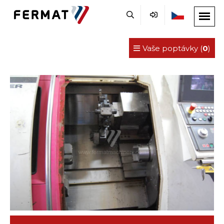
Vaše poptávky (
0
)