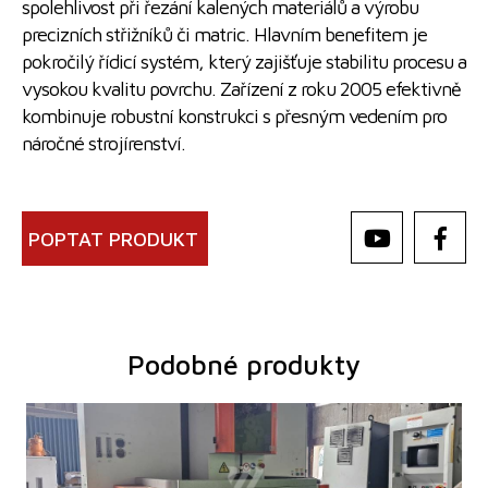
spolehlivost při řezání kalených materiálů a výrobu
precizních střižníků či matric. Hlavním benefitem je
pokročilý řídicí systém, který zajišťuje stabilitu procesu a
vysokou kvalitu povrchu. Zařízení z roku 2005 efektivně
kombinuje robustní konstrukci s přesným vedením pro
náročné strojírenství.
POPTAT PRODUKT
Podobné produkty
Rok výroby:
2008
Pojezd osy X
350 mm
Pojezd osy Y
249 mm
Pojezd osy Z
249 mm