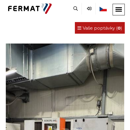
Vaše poptávky (
0
)