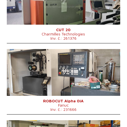
Řídící systém
ne
CUT 20
Charmilles Technologies
Inv. č.: 261376
Rok výroby:
2000
Pojezd osy X
320 mm
Pojezd osy Y
220 mm
Pojezd osy Z
180 mm
Max. hmotnost obrobku
500 kg
Celkový příkon
13 kVA
Řídící systém
ano
Řídící systém Fanuc
Rozměry d x š x v
3200 x 2200 x 2000 mm
Hmotnost stroje
1200 kg
ROBOCUT Alpha 0iA
Fanuc
Inv. č.: 231666
Rok výroby:
1998