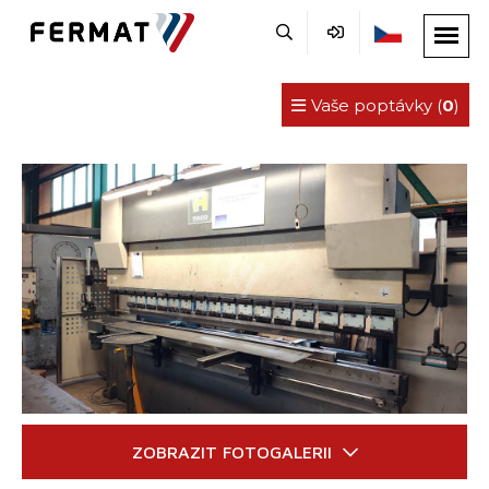
Vaše poptávky (
0
)