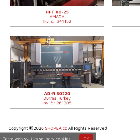
Hmotnost str
HFT 80-25
Rozměry d x š
AMADA
Inv. č.: 241152
Pojezd osy X
Pojezd osy Z
Výkon hlavníh
elektromotor
Rok výroby:
2012
Řídící systém
ano
Řídící systém Durma
Tlaková síla
220 t
Ohraňovací délka
3050 mm
Počet řízených os
3
Kompenzace spodního
ano
průhybu
Typ pohonu lisu
Hydraulický
Průchodnost mezi stojany
2600 mm
AD-R 30220
Durma Turkey
Výška sevření
530 mm
Inv. č.: 261205
Zdvih beranu
265 mm
Výkon hlavního
22 kW
elektromotoru
4250x1770x2900
Rozměry d x š x v
mm
Copyright
2026
SHOPEA.cz
All Rights Reserved
Hmotnost stroje
12250 kg
Tento web využívá soubory cookies.
OK