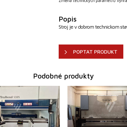
Změna technických parametrů vyhra
Popis
Stroj je v dobrom technickom sta
POPTAT PRODUKT
Podobné produkty
2009
Rok výroby:
2002
ano
Řídící systém
ano
85 t
Tlaková síla
120 t
élka
2720 mm
Ohraňovací délka
3100 mm
h os
6
Počet řízených os
3
spodního
Kompenzace spodního
ano
ano
průhybu
su
Hydraulický
Typ pohonu lisu
Hydraulic