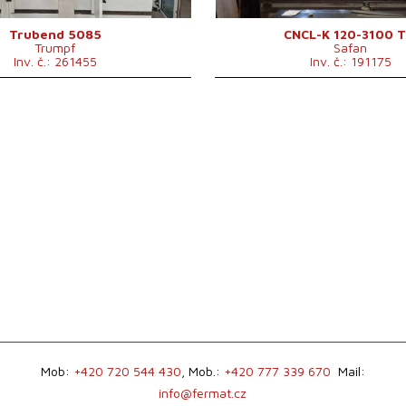
oje
8200 kg
Zdvih beranu
180 mm
3100 x 1740 x 2375
Výkon hlavního
Trubend 5085
CNCL-K 120-3100 T
 x v
7,5 kW
Trumpf
Safan
mm
elektromotoru
Inv. č.: 261455
Inv. č.: 191175
600 mm
Hmotnost stroje
8700 kg
1460 mm
4200 x 1
Rozměry d x š x v
o
mm mm
17 kW
u
Mob:
+420 720 544 430
, Mob.:
+420 777 339 670
Mail:
info@fermat.cz