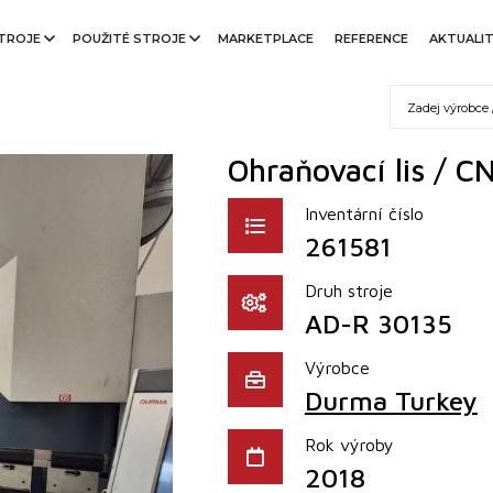
TROJE
POUŽITÉ STROJE
MARKETPLACE
REFERENCE
AKTUALI
Ohraňovací lis / 
Inventární číslo
261581
Druh stroje
AD-R 30135
Výrobce
Durma Turkey
Rok výroby
2018