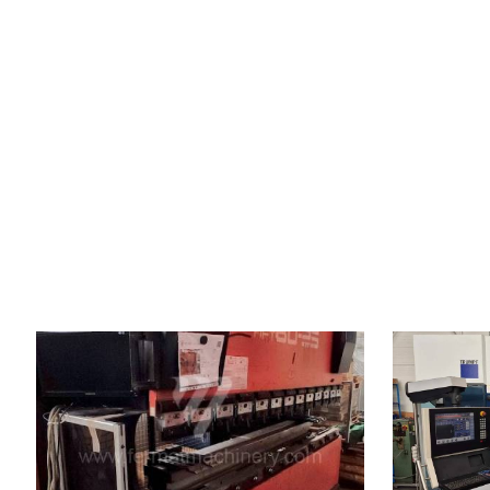
Rok výroby:
2001
Rok výroby:
Řídící systém
ano
Řídící systém
Tlaková síla
80 t
Tlaková síla
Ohraňovací délka
2620 mm
Ohraňovací d
Počet řízených os
4
Počet řízenýc
Kompenzace spodního průhybu
Kompenzace 
Zdvih beranu
200 mm
průhybu
Hmotnost stroje
5750 kg
Typ pohonu li