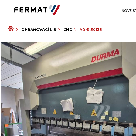
NOVÉ S
OHRAŇOVACÍ LIS
CNC
AD-R 30135