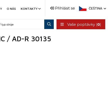
Přihlásit se
ČEŠTINA
TY
O NÁS
KONTAKTY
Vaše poptávky (
0
)
CNC / AD-R 30135