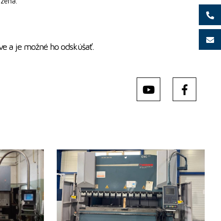
zena.
ve a je možné ho odskúšať.
Rok výroby:
2013
Řídící systém
ano
Řídící systém Cybelec
Tlaková síla
175 t
Ohraňovací délka
3050 mm
Počet řízených os
4
Kompenzace spodního
ano
ký
průhybu