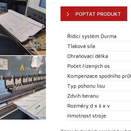
POPTAT PRODUKT
Řídící systém Durma
Tlaková síla
Ohraňovací délka
Počet řízených os
Kompenzace spodního prů
Typ pohonu lisu
Zdvih beranu
Rozměry d x š x v
Hmotnost stroje