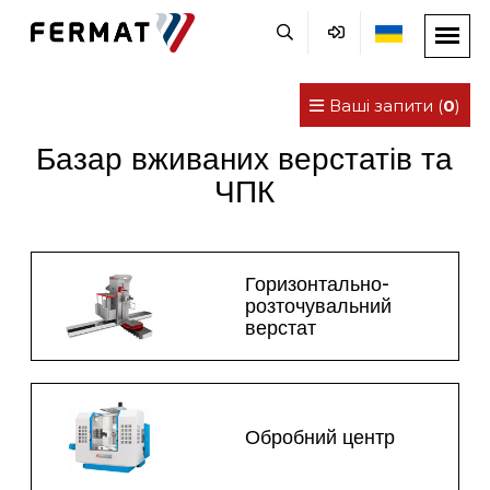
Ваші запити (
0
)
Базар вживаних верстатів та
ЧПК
Горизонтально-
розточувальний
верстат
Обробний центр