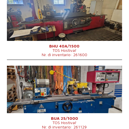
Sistema di controllo
No
Diametro massimo di rettifica
400 mm
Lungh. max. della rettifica
1500 mm
Peso max. del pezzo lavorato
250 kg
Attrezzature per la rettifica interna
Sì
Potenza del motore elettrico principale
7,5 kW
Peso della macchina
5950 kg
Dimensioni lungh. x largh. x alt.
6220x2320 mm
BHU 40A/1500
TOS Hostivař
Nr. di inventario: 261600
Anno di fabbricazione:
0
Sistema di controllo
Sì
Sistema di controllo Marposs
E 44
Diametro massimo di rettifica
280 mm
Lungh. max. della rettifica
1000 mm
Peso max. del pezzo lavorato
60 kg
Attrezzature per la rettifica interna
Sì
Dimensioni lungh. x largh. x alt.
3775x2300x2000 mm
Peso della macchina
3250 kg
Diametro del mandrino
125 mm
BUA 25/1000
TOS Hostivař
Nr. di inventario: 261129