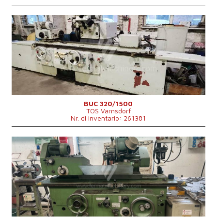
Anno di fabbricazione:
1977
Sistema di controllo
No
Diametro massimo di rettifica
320 mm
Lungh. max. della rettifica
1500 mm
Peso max. del pezzo lavorato
kg
Attrezzature per la rettifica interna
Sì
Dimensioni lungh. x largh. x alt.
4500 x 1000 x 1750 mm
BUC 320/1500
TOS Varnsdorf
Nr. di inventario: 261381
Anno di fabbricazione:
0
Sistema di controllo
No
Diametro massimo di rettifica
250 mm
Lungh. max. della rettifica
750 mm
Peso max. del pezzo lavorato
120 kg
Attrezzature per la rettifica interna
Sì
Potenza del motore elettrico principale
4 kW
Dimensioni lungh. x largh. x alt.
1400x1420x1500 mm
Peso della macchina
2540 kg