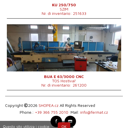
KU 250/750
SZIM
Nr. di inventario: 251633
Anno di fabbricazione:
2007
Sistema di controllo
Sì
Sistema di controllo Siemens
Sinumerik 840 D
Diametro massimo di rettifica
630 mm
Lungh. max. della rettifica
3000 mm
Peso max. del pezzo lavorato
1200 kg
Attrezzature per la rettifica interna
No
Potenza totale
56 kVA
Peso della macchina
12700 kg
Dimensioni lungh. x largh. x alt.
9900x2980x1875 mm
BUA E 63/3000 CNC
TOS Hostivař
Nr. di inventario: 261200
Copyright
2026
SHOPEA.cz
All Rights Reserved
Phone.:
+39 366 755 2010
Mail:
info@fermat.cz
Questo sito utilizza i cookie.
OK