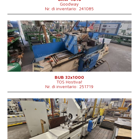
Goodway
Nr. di inventario: 241085
Anno di fabbricazione:
1993
Sistema di controllo
No
Diametro massimo di rettifica
320 mm
Lungh. max. della rettifica
1000 mm
Peso max. del pezzo lavorato
350 kg
Attrezzature per la rettifica interna
Sì
Dimensioni lungh. x largh. x alt.
3510x2695x1668 mm
Peso della macchina
5300 kg
BUB 32x1000
TOS Hostivař
Nr. di inventario: 251719
Anno di fabbricazione:
1976
Sistema di controllo
No
Diametro massimo di rettifica
630 mm
Lungh. max. della rettifica
1000 mm
Peso max. del pezzo lavorato
900 kg
Attrezzature per la rettifica interna
Cono per fissare mandrino
MORSE 6 .