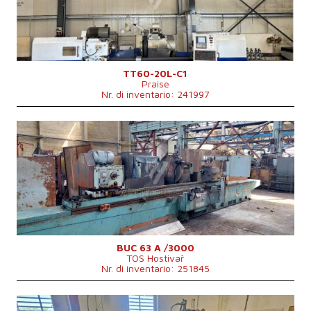
Lungh. max. della rettifica
2000 mm
Peso max. del pezzo lavorato
6000 kg
Attrezzature per la rettifica interna
No
TT60-20L-C1
Praise
Nr. di inventario: 241997
Anno di fabbricazione:
0
Sistema di controllo
No
Diametro massimo di rettifica
630 mm
Lungh. max. della rettifica
3000 mm
Peso max. del pezzo lavorato
2500 kg
Attrezzature per la rettifica interna
No
Potenza totale
31 kVA
Peso della macchina
14900 kg
BUC 63 A /3000
TOS Hostivař
Nr. di inventario: 251845
Anno di fabbricazione:
0