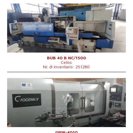
Anno di fabbricazione:
2004
Sistema di controllo
Sì
Sistema di controllo Siemens
Simatic OP17
Diametro massimo di rettifica
400 mm
Lungh. max. della rettifica
1500 mm
Peso max. del pezzo lavorato
500 kg
Attrezzature per la rettifica interna
Sì
Peso della macchina
9200 kg
Dimensioni lungh. x largh. x alt.
6220x2760x1950 mm
BUB 40 B NC/1500
Cetos
Nr. di inventario: 251280
Anno di fabbricazione:
2018
Sistema di controllo
Sì
Sistema di controllo Mitsubishi
M 70
Diametro massimo di rettifica
400 mm
Lungh. max. della rettifica
1000 mm
Peso max. del pezzo lavorato
750 kg
Attrezzature per la rettifica interna
No
GRW-4010