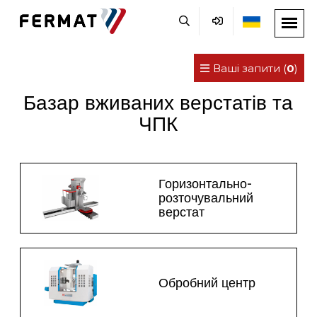
Ваші запити (
0
)
Базар вживаних верстатів та
ЧПК
Горизонтально-
розточувальний
верстат
Обробний центр