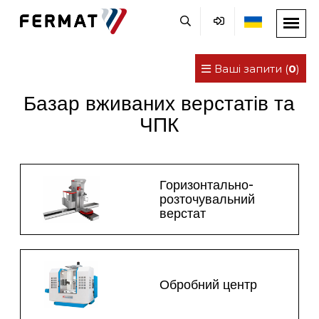
Ваші запити (
0
)
Базар вживаних верстатів та
ЧПК
Горизонтально-
розточувальний
верстат
Обробний центр