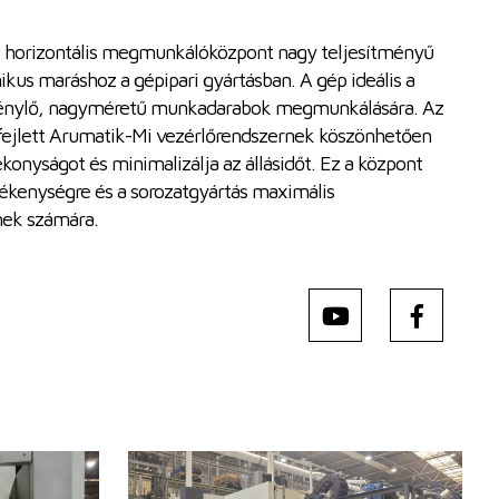
orizontális megmunkálóközpont nagy teljesítményű
ikus maráshoz a gépipari gyártásban. A gép ideális a
 igénylő, nagyméretű munkadarabok megmunkálására. Az
 fejlett Arumatik-Mi vezérlőrendszernek köszönhetően
ékonyságot és minimalizálja az állásidőt. Ez a központ
lékenységre és a sorozatgyártás maximális
mek számára.
Gyártás éve:
2010
Vezérlőrendszer
igen