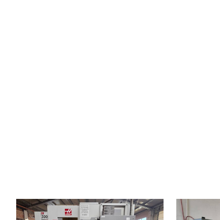
Gyártás éve:
2010
Gyártás éve:
Vezérlőrendszer
igen
Vezérlőrendsz