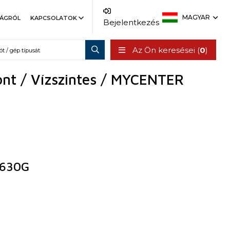
MAGYAR
SÁGRÓL
KAPCSOLATOK
Bejelentkezés
Az Ön keresései (
0
)
nt / Vízszintes / MYCENTER
630G