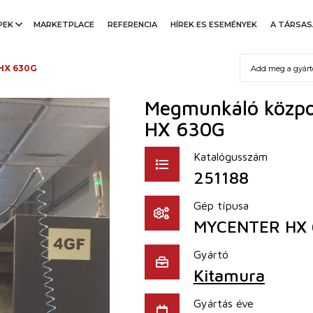
PEK
MARKETPLACE
REFERENCIA
HÍREK ES ESEMÉNYEK
A TÁRSA
HX 630G
Megmunkáló közpo
HX 630G
Katalógusszám
251188
Gép típusa
MYCENTER HX 
Gyártó
Kitamura
Gyártás éve