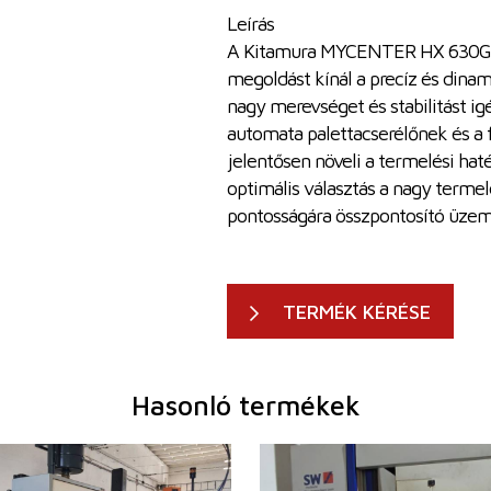
Leírás
A Kitamura MYCENTER HX 630G h
megoldást kínál a precíz és dinam
nagy merevséget és stabilitást
automata palettacserélőnek és a
jelentősen növeli a termelési hat
optimális választás a nagy terme
pontosságára összpontosító üze
TERMÉK KÉRÉSE
Hasonló termékek
2004
Gyártás éve:
2003
er
igen
Vezérlőrendszer
igen