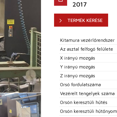
2017
TERMÉK KÉRÉSE
Kitamura vezérlőrendszer
Az asztal felfogó felülete
X irányú mozgás
Y irányú mozgás
Z irányú mozgás
Orsó fordulatszáma
Vezérelt tengelyek száma
Orsón keresztüli hűtés
Orsón keresztüli hűtőnyom