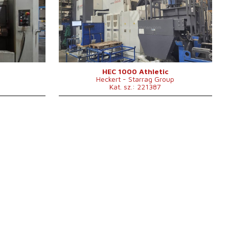
Fanuc vezérlőrendszer
Fanuc 31i
1000x800
Az asztal felfogó felülete
mm
X irányú mozgás
1700 mm
Y irányú mozgás
1250 mm
0 /min.
Z irányú mozgás
1800 mm
Orsó fordulatszáma
1 - 6000 /min.
Vezérelt tengelyek száma
4
HEC 1000 Athletic
Heckert - Starrag Group
Orsón keresztüli hűtés
igen
Kat. sz.: 221387
Orsón keresztüli hűtőnyomás
50 bar
Orsókúp
SK 50 .
Szerszámváltó
igen
A szerszámtár férőhelyeinek
180
száma
A paletták száma
2
Asztalterhelhetőség
4000 kg
A főmotor teljesítménye
37 kW