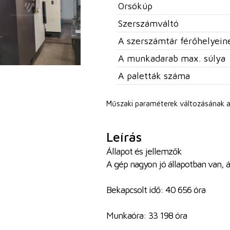
Orsókúp
Szerszámváltó
A szerszámtár férőhelyei
A munkadarab max. súlya
A paletták száma
Műszaki paraméterek változásának a
Leírás
Állapot és jellemzők
A gép nagyon jó állapotban van, á
Bekapcsolt idő: 40 656 óra
Munkaóra: 33 198 óra