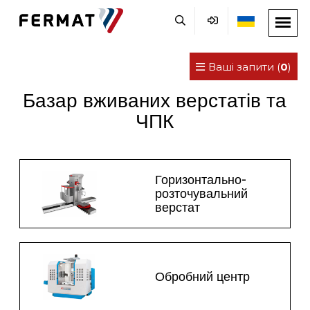
Ваші запити (
0
)
Базар вживаних верстатів та
ЧПК
Горизонтально-
розточувальний
верстат
Обробний центр