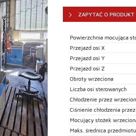
ZAPYTAĆ O PRODUKT
Powierzchnia mocująca st
Przejazd osi X
Przejazd osi Y
Przejazd osi Z
Obroty wrzeciona
Liczba osi sterowanych
Chłodzenie przez wrzecio
Ciśnienie chłodzenia prze
Mocujący stożek wrzecion
Maks. średnica przedmiot