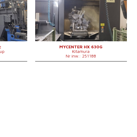
tak
System sterowania
tak
Fanuc 31i
System sterowania Kitamura
Arumatik-Mi
1000x800
Powierzchnia mocująca stołu
630x630 mm
mm
Przejazd osi X
1100 mm
1700 mm
Przejazd osi Y
920 mm
1250 mm
Przejazd osi Z
1050 mm
1800 mm
35 - 12000
Obroty wrzeciona
1 - 6000
/min.
/min.
Liczba osi sterowanych
4
c
MYCENTER HX 630G
oup
Kitamura
4
Chłodzenie przez wrzeciono
tak
Nr inw.: 251188
tak
Ciśnienie chłodzenia przez
15 bar
wrzeciono
50 bar
Mocujący stożek wrzeciona
SK - 50 BIG + .
SK 50 .
Magazyn narzędzi
tak
tak
Ilość pozycji w magazynie
61
180
narzędzi
2
Maks. ciężar przedmiotu
1500 kg
4000 kg
obrabianego
37 kW
Liczba palet w paletyzacji
2