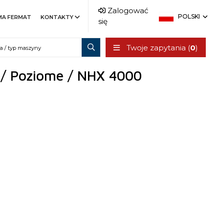
Zalogować
POLSKI
MA FERMAT
KONTAKTY
się
Twoje zapytania (
0
)
 / Poziome / NHX 4000