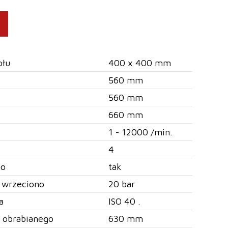
ołu
400 x 400 mm
560 mm
560 mm
660 mm
1 - 12000 /min.
4
no
tak
z wrzeciono
20 bar
a
ISO 40 .
u obrabianego
630 mm