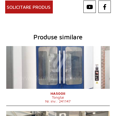
SOLICITARE PRODUS
Produse similare
An fabricație:
2011
Sistem de control
da
Sistem de control Fanuc
18i - MB
Suprafața de prindere/fixare a mesei
800x800 mm
Deplasarea pe axa X
710 mm
Deplasarea pe axa Y
680 mm
Deplasarea pe axa Z
680 mm
Viteza axului
0 - 12000 /min.
Numărul axelor acționate
4
Răcire prin ax
nu
HA500II
Tongtai
Conicitatea axului
ISO 40 .
Nr. inv.: 241147
Geutatea mașinii
16000 kg
Suprafața de instalare a mașinii
4600x4500x3100 mm
Avansul rapid
50 m/min
An fabricație:
2001