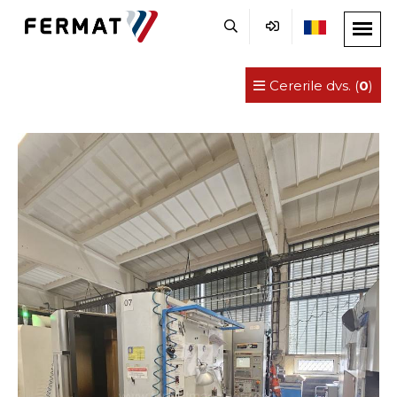
Cererile dvs. (
0
)