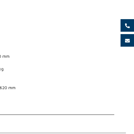
50 mm
kg
x 1620 mm