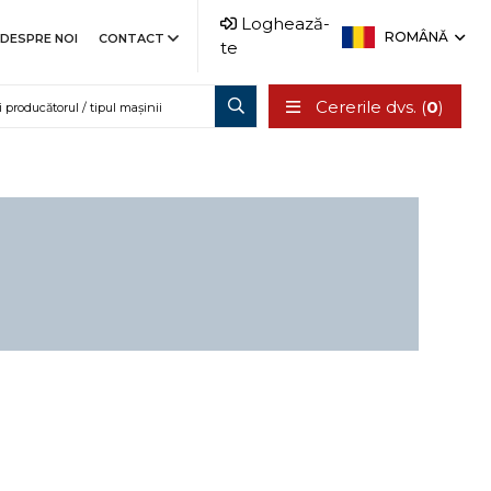
Loghează-
ROMÂNĂ
DESPRE NOI
CONTACT
te
Cererile dvs. (
0
)