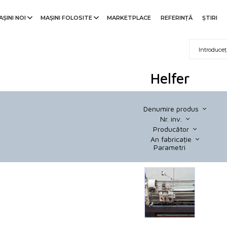
AȘINI NOI
MAȘINI FOLOSITE
MARKETPLACE
REFERINŢĂ
ȘTIRI
Helfer
Denumire produs
Nr. inv.
Producător
An fabricație
Parametri