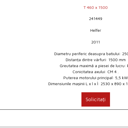
T 460 x 1500
241449
Helfer
2011
Diametru periferic deasupra batiului: 2
Distanța dintre vârfuri: 1500 mm
Greutatea maximă a piesei de lucru: 
Conicitatea axului: CM 4 .
Puterea motorului principal: 5,5 kW
Dimensiunile mașinii L x l x Î: 2530 x 890 
Solicitați