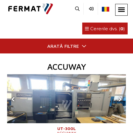
Cererile dvs. (
0
)
ARATĂ FILTRE
ACCUWAY
‹
›
UT-300L
ACCUWAY