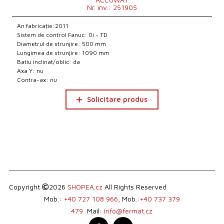
Nr. inv.: 251905
An fabricație:2011
Sistem de control Fanuc: 0i - TD
Diametrul de strunjire: 500 mm
Lungimea de strunjire: 1090 mm
Batiu inclinat/oblic: da
Axa Y: nu
Contra-ax: nu
Solicitare produs
Copyright
2026
SHOPEA.cz
All Rights Reserved
Mob.:
+40 727 108 966
, Mob.:
+40 737 379
479
Mail:
info@fermat.cz