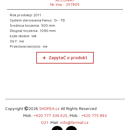
Nr inw.: 251905
Rok produkcji:2011
System sterowania Fanuc: 0i - TD
Średnica toczenia: 500 mm
Długość toczenia: 1090 mm
Łoże skośne: tak
Oś Y: nie
Przeciwwrzeciono: nie
ZapytaĆ o produkt
Copyright
2026
SHOPEA.cz
All Rights Reserved
Mob.:
+420 777 339 625
, Mob.:
+420 775 893
021
Mail:
info@fermat.cz