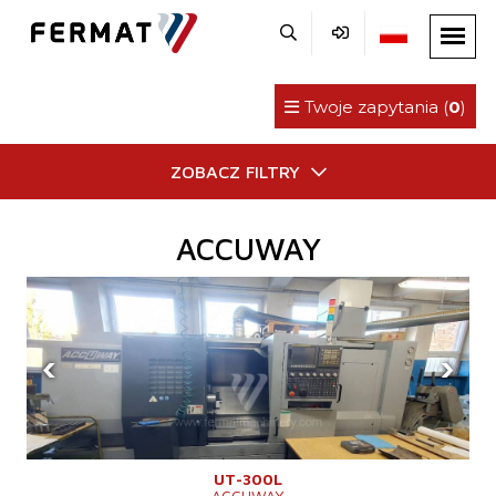
Twoje zapytania (
0
)
ZOBACZ FILTRY
ACCUWAY
‹
›
UT-300L
ACCUWAY