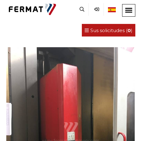
Sus solicitudes (
0
)