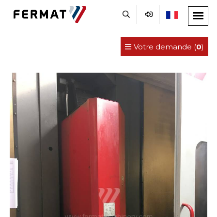
Votre demande (
0
)