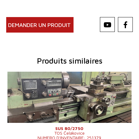
DEMANDER UN PRODUIT
Produits similaires
Année de production:
0
Diametre circulant au dessus de lit
840 mm
Distance entre pointes
2750 mm
Poids maxi de la piece a usiner
6000 kg
Diametre circulant au dessus de soupport
530 mm
Forage de la broche
82 mm
Vitesse de broche
7 - 900 /min.
Système de contrôle
NON
SUS 80/2750
TOS Čelákovice
NUMERO D'INVENTAIRE: 251379