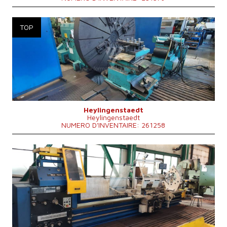
Année de production:
1966
Diametre circulant au dessus de lit
3000 mm
Distance entre pointes
mm
Poids maxi de la piece a usiner
2500 kg
Système de contrôle
NON
Heylingenstaedt
Heylingenstaedt
NUMERO D'INVENTAIRE: 261258
Année de production:
2007
Diametre circulant au dessus de lit
1250 mm
Distance entre pointes
4000 mm
Diametre circulant au dessus de soupport
940 mm
Forage de la broche
122 mm
Vitesse de broche
224 - 450 /min.
Puissance du moteur principal
22 kW
Poids totale de la machine
9000 kg
Poids maxi de la piece a usiner
8000 kg