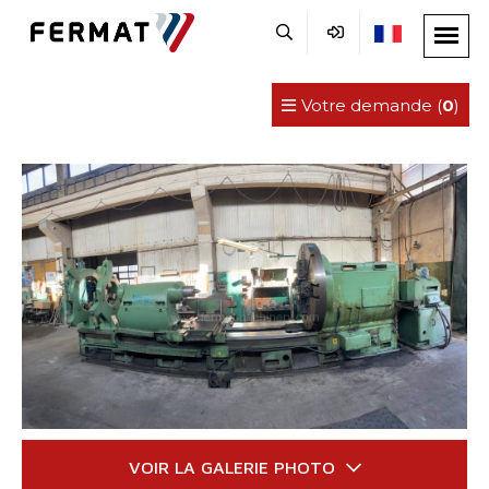
Votre demande (
0
)