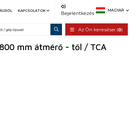
MAGYAR
SÁGRÓL
KAPCSOLATOK
Bejelentkezés
Az Ön keresései (
0
)
- 800 mm átmérő - től / TCA