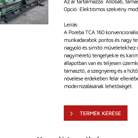
Az ár tartalmazza: Állóbáb, táma
Opció: Elektromos szekrény moder
Leírás:
A Poreba TCA 160 konvencionális
munkadarabok pontos és nagy te
nagyoló és simító műveletekhez 
nagyméretű tengelyekre és karimá
állapotban van és teljesen üzemké
támasztó, a szegnyereg és a hűtő
növelése érdekében felár ellenéb
modernizálásának lehetőségét.
TERMÉK KÉRÉSE