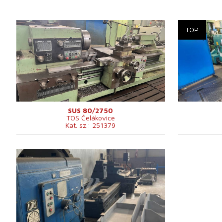
Gyártás éve:
0
Gyártás éve:
Az ágy fölötti anyag átmérője
840 mm
Az ágy fölött
Csúcstávolság
2750 mm
Csúcstávolsá
A munkadarab max. súlya
6000 kg
A munkadarab
Átmérő a keresztszán felett
530 mm
Vezérlőrendsz
Orsófurat
82 mm
Orsó fordulatszáma
7 - 900 /min.
Vezérlőrendszer
nem
SUS 80/2750
TOS Čelákovice
Kat. sz.: 251379
Gyártás éve:
0
Az ágy fölötti anyag átmérője
mm
Munkadarab max. átmérője
1400 mm
Elfordulási hossz
8000 mm
Vezérlőrendszer
nem