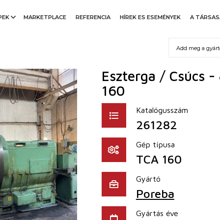
PEK
MARKETPLACE
REFERENCIA
HÍREK ES ESEMÉNYEK
A TÁRSA
0
Eszterga / Csúcs 
160
Katalógusszám
261282
Gép típusa
TCA 160
Gyártó
Poreba
Gyártás éve