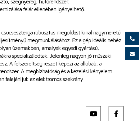
sztó, szegnyereg, hűtőrendszer.
nizálása felár ellenében igényelhető.
 csúcseszterga robusztus megoldást kínál nagyméretű
ljesítményű megmunkálásához. Ez a gép ideális nehéz
olyan üzemekben, amelyek egyedi gyártású,
kra specializálódtak. Jelenleg nagyon jó műszaki
sz. A felszereltség részét képezi az állóbáb, a
rendszer. A megbízhatóság és a kezelési kényelem
en felajánljuk az elektromos szekrény