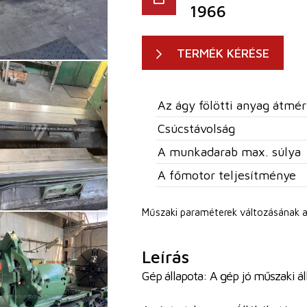
1966
TERMÉK KÉRÉSE
Az ágy fölötti anyag átmér
Csúcstávolság
A munkadarab max. súlya
A főmotor teljesítménye
Műszaki paraméterek változásának a
Leírás
Gép állapota: A gép jó műszaki á