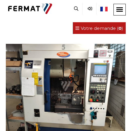
Votre demande (
0
)