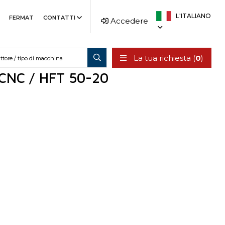
L'ITALIANO
FERMAT
CONTATTI
Accedere
La tua richiesta (
0
)
/ CNC / HFT 50-20