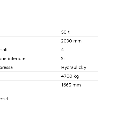
50 t
2090 mm
sali
4
ne inferiore
Sì
pressa
Hydraulický
4700 kg
1665 mm
cnici.