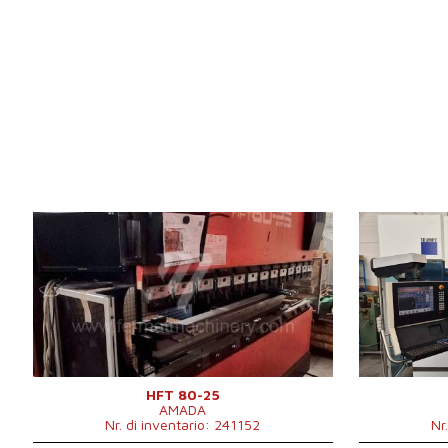
Anno di fabbricazione:
2001
Anno di fabbr
Sistema di controllo
Sì
Sistema di co
Forza di pressione
80 t
Forza di pres
Lunghezza di frenata
2620 mm
Lunghezza di 
Numero di supporti trasversali
4
Numero di sup
Movimento di compensazione inferiore
Movimento di
Corsa del maglio
200 mm
inferiore
Peso della macchina
5750 kg
Tipo di azion
pressa
Peso della m
HFT 80-25
AMADA
Dimensioni lung
Nr. di inventario: 241152
Nr
Spostamento 