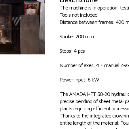
The machine is in operation, testi
Tools not included
Distance between frames: 420
Stroke: 200 mm
Stops: 4 pcs
Number of axes: 4 + manual Z-ax
Power input: 6 kW
The AMADA HFT 50-20 hydraulic pr
precise bending of sheet metal pa
plants requiring efficient proces
Thanks to the integrated crownin
entire length of the material. Four