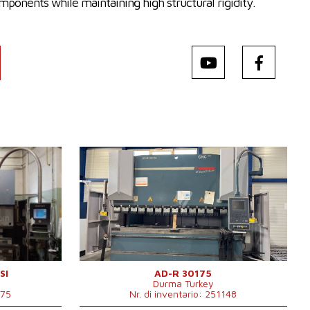
nents while maintaining high structural rigidity.
Anno di fabbricazione:
2013
Sistema di controllo
Sì
Sistema di controllo Cybelec
mm
Forza di pressione
175 t
Lunghezza di frenata
3050 mm
Numero di supporti trasversali
4
Movimento di compensazione
Sì
inferiore
Tipo di azionamento della
lický
Hydraulický
pressa
SI
AD-R 30175
Durma Turkey
mm
Corsa del maglio
265 mm
175
Nr. di inventario: 251148
4250x2550x2750
Dimensioni lungh. x largh. x alt.
mm