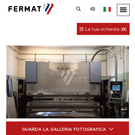
La tua richiesta (
0
)