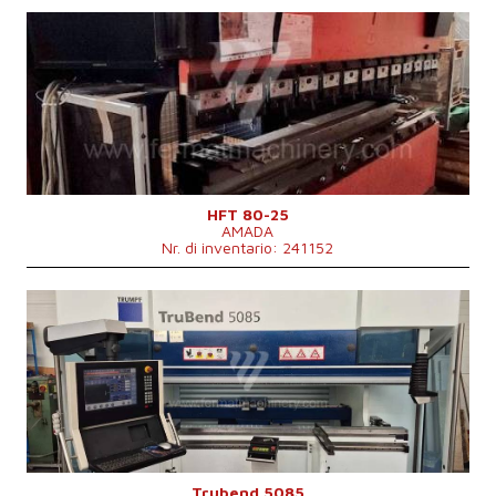
Anno di fabbricazione:
2001
Sistema di controllo
Sì
Forza di pressione
80 t
Lunghezza di frenata
2620 mm
Numero di supporti trasversali
4
Movimento di compensazione inferiore
Corsa del maglio
200 mm
Peso della macchina
5750 kg
HFT 80-25
AMADA
Nr. di inventario: 241152
Anno di fabbricazione:
2009
Sistema di controllo
Sì
Forza di pressione
85 t
Lunghezza di frenata
2720 mm
Numero di supporti trasversali
6
Movimento di compensazione inferiore
Sì
Tipo di azionamento della pressa
Hydraulický
Peso della macchina
8200 kg
Dimensioni lungh. x largh. x alt.
3100 x 1740 x 2375 mm
Spostamento asse X
600 mm
Trubend 5085