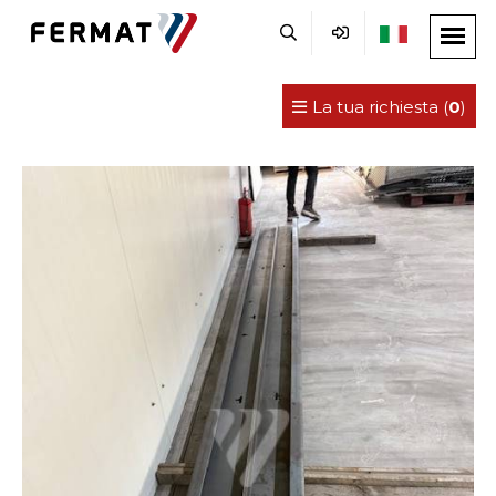
La tua richiesta (
0
)