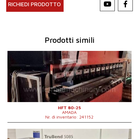
RICHIEDI PRODOTTO
Prodotti simili
Anno di fabbricazione:
2001
Sistema di controllo
Sì
Forza di pressione
80 t
Lunghezza di frenata
2620 mm
Numero di supporti trasversali
4
Movimento di compensazione inferiore
Corsa del maglio
200 mm
Peso della macchina
5750 kg
HFT 80-25
AMADA
Nr. di inventario: 241152
Anno di fabbricazione:
2009