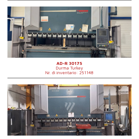
4200 x 1650 x 2775 mm
Dimensioni lungh. x largh. x alt.
mm
Anno di fabbricazione:
2013
Sistema di controllo
Sì
Sistema di controllo Cybelec
Forza di pressione
175 t
Lunghezza di frenata
3050 mm
Numero di supporti trasversali
4
Movimento di compensazione inferiore
Sì
Tipo di azionamento della pressa
Hydraulický
Corsa del maglio
265 mm
Dimensioni lungh. x largh. x alt.
4250x2550x2750 mm
AD-R 30175
Durma Turkey
Peso della macchina
11500 kg
Nr. di inventario: 251148
Anno di fabbricazione:
2012
Sistema di controllo
Sì
Sistema di controllo Durma
Forza di pressione
220 t
Lunghezza di frenata
3050 mm
Numero di supporti trasversali
3
Movimento di compensazione inferiore
Sì
Tipo di azionamento della pressa
Hydraulický
Passaggio tra i montanti
2600 mm